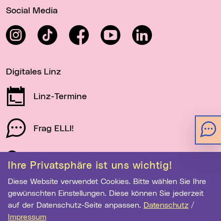
Social Media
Instagram
TikTok
Facebook
YouTube
LinkedIn
Digitales Linz
Linz-Termine
Frag ELLI!
Schau auf Linz
Ihre Privatsphäre ist uns wichtig!
Diese Website verwendet Cookies. Bitte wählen Sie Ihre
gewünschten Einstellungen. Diese können Sie jederzeit
Newsletter-Anmeldung
auf der Datenschutz-Seite anpassen.
Datenschutz
/
Impressum
E-Mail-Adresse eingeben