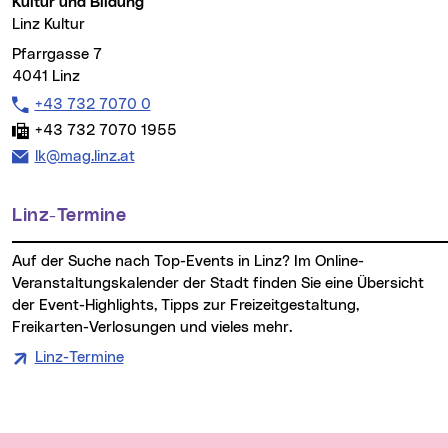
Kultur und Bildung
Linz Kultur
Pfarrgasse 7
4041 Linz
Telefon:
+43 732 7070 0
Fax:
+43 732 7070 1955
E-Mail Adresse:
lk@mag.linz.at
Linz-Termine
Auf der Suche nach Top-Events in Linz? Im Online-
Veranstaltungskalender der Stadt finden Sie eine Übersicht
der Event-Highlights, Tipps zur Freizeitgestaltung,
Freikarten-Verlosungen und vieles mehr.
Linz-Termine
Wichtige Links