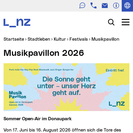
Telefon
E-Mail
Zur Navigation
Zum Inhalt
Zur Suche
Suche
Navig
Sie sind hier:
Startseite
Stadtleben
Kultur
Festivals
Musikpavillon
Musikpavillon 2026
Sommer Open-Air im Donaupark
Von 17. Juni bis 16. August 2026 öffnen sich die Tore des