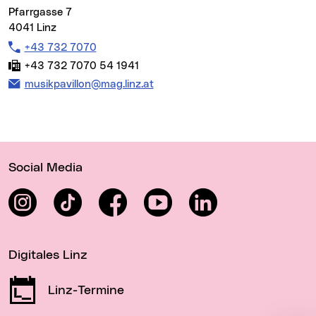
Pfarrgasse 7
4041 Linz
Telefon:
+43 732 7070
Fax:
+43 732 7070 54 1941
E-Mail Adresse:
musikpavillon@mag.linz.at
Wichtige Links
Social Media
Instagram
TikTok
Facebook
YouTube
LinkedIn
Digitales Linz
Linz-Termine