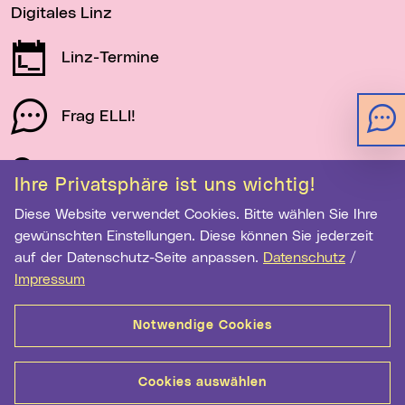
Digitales Linz
Linz-Termine
Frag ELLI!
Schau auf Linz
Ihre Privatsphäre ist uns wichtig!
Diese Website verwendet Cookies. Bitte wählen Sie Ihre
gewünschten Einstellungen. Diese können Sie jederzeit
Newsletter-Anmeldung
auf der Datenschutz-Seite anpassen.
Datenschutz
/
E-Mail-Adresse eingeben
Impressum
Notwendige Cookies
Anmelden
Cookies auswählen