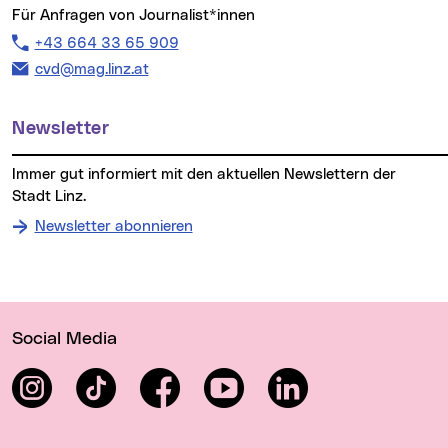
Für Anfragen von Journalist*innen
Telefon:
+43 664 33 65 909
E-Mail Adresse:
cvd@mag.linz.at
Newsletter
Immer gut informiert mit den aktuellen Newslettern der
Stadt Linz.
Newsletter abonnieren
Wichtige Links
Social Media
Instagram
TikTok
Facebook
YouTube
LinkedIn