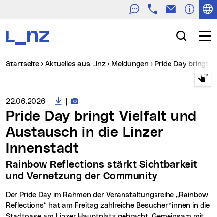
Telefon
E-Mail
Zur Navigation
Zum Inhalt
Zur Suche
Suche
Navig
Sie sind hier:
Startseite
Aktuelles aus Linz
Meldungen
Pride Day bringt 
Downloads zur Meldung
Fotos zur Meldung
Medienservice vom:
22.06.2026
|
|
Pride Day bringt Vielfalt und
Austausch in die Linzer
Innenstadt
Rainbow Reflections stärkt Sichtbarkeit
und Vernetzung der Community
Der Pride Day im Rahmen der Veranstaltungsreihe „Rainbow
Reflections“ hat am Freitag zahlreiche Besucher*innen in die
Stadtoase am Linzer Hauptplatz gebracht. Gemeinsam mit