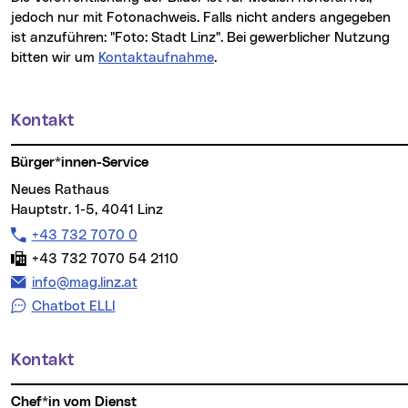
jedoch nur mit Fotonachweis. Falls nicht anders angegeben
ist anzuführen: "Foto: Stadt Linz". Bei gewerblicher Nutzung
bitten wir um
Kontaktaufnahme
.
Kontakt
Weitere Informationen
Bürger*innen-Service
Neues Rathaus
Hauptstr. 1-5, 4041 Linz
Telefon:
+43 732 7070 0
Fax:
+43 732 7070 54 2110
E-Mail Adresse:
info@mag.linz.at
Chatbot ELLI
Kontakt
Chef*in vom Dienst