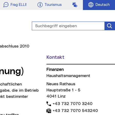
Gebärdensprache
Frag ELLI!
Tourismus
Deutsch
Suchbegriff eingeben
Suc
abschluss 2010
Kontakt
nung)
Finanzen
Haushaltsmanagement
Neues Rathaus
Hauptstraße 1 - 5
abe, die im Betrieb
4041 Linz
nkt bestimmter
Telefon:
+43 732 7070 3240
Fax:
+43 732 7070 543240