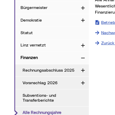
Alle Annah
Wesentlic
Bürgermeister
Aufklappen
Finanzier
Demokratie
Aufklappen
Betrie
Statut
Nachwe
Zurück
Linz vernetzt
Aufklappen
Finanzen
Zuklappen
Rechnungsabschluss 2025
Aufklappen
Voranschlag 2026
Aufklappen
Subventions- und
Transferberichte
(aktueller Menüpunkt)
Alle Rechnungsjahre