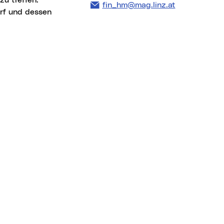
u treffen.
E-Mail Adresse:
fin_hm@mag.linz.at
arf und dessen