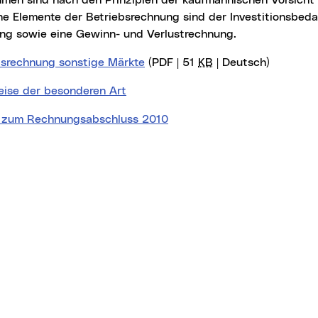
men sind nach den Prinzipien der kaufmännischen Vorsicht z
he Elemente der Betriebsrechnung sind der Investitionsbed
ung sowie eine Gewinn- und Verlustrechnung.
bsrechnung sonstige Märkte
(PDF | 51
KB
| Deutsch)
ise der besonderen Art
 zum Rechnungsabschluss 2010