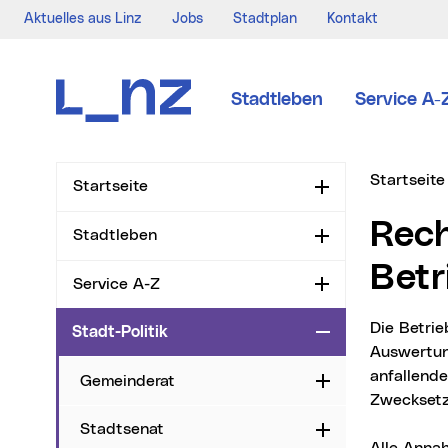
Aktuelles aus Linz
Jobs
Stadtplan
Kontakt
Zur Navigation
Zum Inhalt
Zur Suche
Stadtleben
Service A-
Sie sind hi
Startseite
Startseite
Aufklappen
Rechnungsabschluss 2010 -
Stadtleben
Aufklappen
Betr
Service A-Z
Aufklappen
Die Betriebsrechnung (Kostenrechnung) ist die Basis der betriebswirtschaftlichen
Stadt-Politik
Zuklappen
Auswertun
anfallend
Gemeinderat
Aufklappen
Zwecksetz
Stadtsenat
Aufklappen