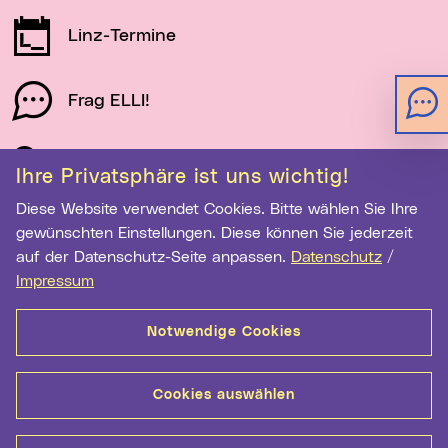
Linz-Termine
Frag ELLI!
Schau auf Linz
Ihre Privatsphäre ist uns wichtig!
Diese Website verwendet Cookies. Bitte wählen Sie Ihre
gewünschten Einstellungen. Diese können Sie jederzeit
Newsletter-Anmeldung
auf der Datenschutz-Seite anpassen.
Datenschutz
/
E-Mail-Adresse eingeben
Impressum
Notwendige Cookies
Anmelden
Cookies auswählen
Kontakt
Hilfe
Sitemap
Barrierefreiheit