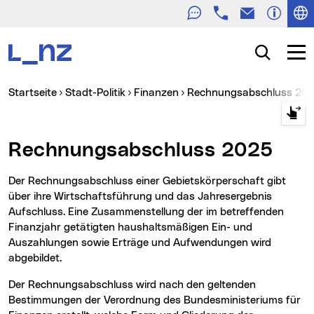
Telefon
E-Mail
Zur Navigation
Zum Inhalt
Zur Suche
Suche
Navig
Sie sind hier:
Startseite
Stadt-Politik
Finanzen
Rechnungsabschluss 20
Rechnungsabschluss 2025
Der Rechnungsabschluss einer Gebietskörperschaft gibt
über ihre Wirtschaftsführung und das Jahresergebnis
Aufschluss. Eine Zusammenstellung der im betreffenden
Finanzjahr getätigten haushaltsmäßigen Ein- und
Auszahlungen sowie Erträge und Aufwendungen wird
abgebildet.
Der Rechnungsabschluss wird nach den geltenden
Bestimmungen der Verordnung des Bundesministeriums für