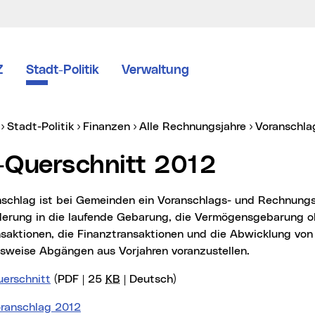
Z
Stadt-Politik
Verwaltung
er:
Stadt-Politik
Finanzen
Alle Rechnungsjahre
Voranschl
-Querschnitt 2012
ederung in die laufende Gebarung, die Vermögensgebarung 
nsaktionen, die Finanztransaktionen und die Abwicklung vo
sweise Abgängen aus Vorjahren voranzustellen.
erschnitt
(PDF | 25
KB
| Deutsch)
ranschlag 2012