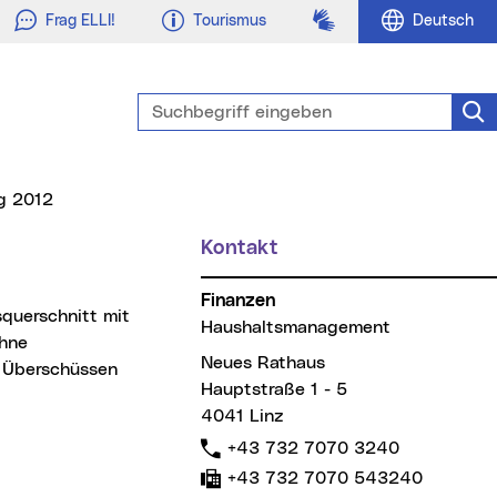
Gebärdensprache
Frag ELLI!
Tourismus
Deutsch
Suchbegriff eingeben
Suc
ag 2012
Kontakt
Finanzen
Haushaltsmanagement
ohne
Neues Rathaus
n Überschüssen
Hauptstraße 1 - 5
4041 Linz
Telefon:
+43 732 7070 3240
Fax:
+43 732 7070 543240