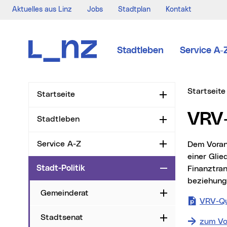
Aktuelles aus Linz
Jobs
Stadtplan
Kontakt
Zur Navigation
Zum Inhalt
Zur Suche
Stadtleben
Service A-
Sie sind hi
Startseite
Startseite
Aufklappen
VRV
Stadtleben
Aufklappen
Service A-Z
Dem Voranschlag ist bei Gemeinden ein Voranschlags- und Rechnungsquerschnitt mit
Aufklappen
einer Gli
Stadt-Politik
Finanztra
Zuklappen
beziehung
Gemeinderat
Aufklappen
VRV-Qu
Stadtsenat
Aufklappen
zum Vo