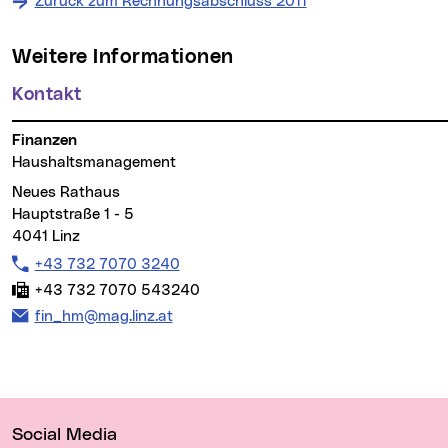
Zurück zum Rechnungsabschluss 2011
Weitere Informationen
Kontakt
Finanzen
Haushaltsmanagement
Neues Rathaus
Hauptstraße 1 - 5
4041 Linz
Telefon:
+43 732 7070 3240
Fax:
+43 732 7070 543240
E-Mail Adresse:
fin_hm@mag.linz.at
Wichtige Links
Social Media