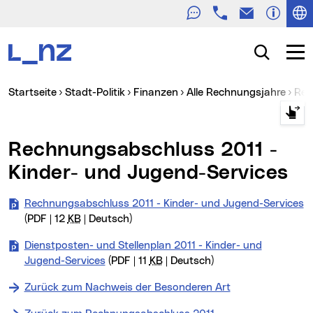
Telefon
E-Mail
Zur Navigation
Zum Inhalt
Zur Suche
Suche
Navig
Sie sind hier:
Startseite
Stadt-Politik
Finanzen
Alle Rechnungsjahre
Re
Rechnungsabschluss 2011 -
Kinder- und Jugend-Services
Rechnungsabschluss 2011 - Kinder- und Jugend-Services
(PDF | 12
KB
| Deutsch)
Dienstposten- und Stellenplan 2011 - Kinder- und
Jugend-Services
(PDF | 11
KB
| Deutsch)
Zurück zum Nachweis der Besonderen Art