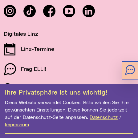
Instagram
TikTok
Facebook
YouTube
LinkedIn
Digitales Linz
Linz-Termine
Frag ELLI!
Schau auf Linz
Ihre Privatsphäre ist uns wichtig!
Diese Website verwendet Cookies. Bitte wählen Sie Ihre
gewünschten Einstellungen. Diese können Sie jederzeit
Newsletter-Anmeldung
auf der Datenschutz-Seite anpassen.
Datenschutz
/
E-Mail-Adresse eingeben
Impressum