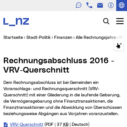
Telefon
E-Mail
Zur Navigation
Zum Inhalt
Zur Suche
Suche
Navig
Sie sind hier:
Startseite
Stadt-Politik
Finanzen
Alle Rechnungsjahre
Re
Rechnungsabschluss 2016 -
VRV-Querschnitt
Dem Rechnungsabschluss ist bei Gemeinden ein
Voranschlags- und Rechnungsquerschnitt (VRV-
Querschnitt) mit einer Gliederung in die laufende Gebarung,
die Vermögensgebarung ohne Finanztransaktionen, die
Finanztransaktionen und die Abwicklung von Überschüssen
beziehungsweise Abgängen aus Vorjahren voranzustellen.
VRV-Querschnitt
(PDF | 37
KB
| Deutsch)