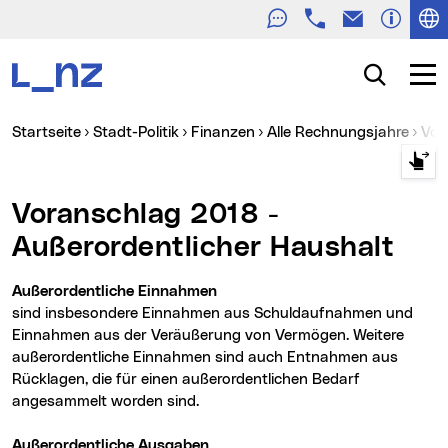
Telefon
E-Mail
Zur Navigation
Zum Inhalt
Zur Suche
Suche
Navig
Sie sind hier:
Startseite
Stadt-Politik
Finanzen
Alle Rechnungsjahre
Vo
Voranschlag 2018 -
Außerordentlicher Haushalt
Außerordentliche Einnahmen
sind insbesondere Einnahmen aus Schuldaufnahmen und
Einnahmen aus der Veräußerung von Vermögen. Weitere
außerordentliche Einnahmen sind auch Entnahmen aus
Rücklagen, die für einen außerordentlichen Bedarf
angesammelt worden sind.
Außerordentliche Ausgaben