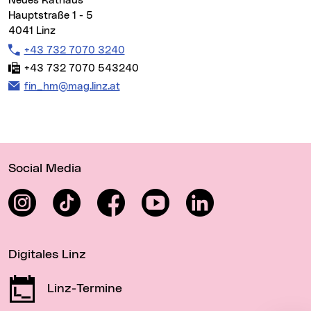
Neues Rathaus
Hauptstraße 1 - 5
4041 Linz
Telefon:
+43 732 7070 3240
Fax:
+43 732 7070 543240
E-Mail Adresse:
fin_hm@mag.linz.at
Wichtige Links
Social Media
Instagram
TikTok
Facebook
YouTube
LinkedIn
Digitales Linz
Linz-Termine