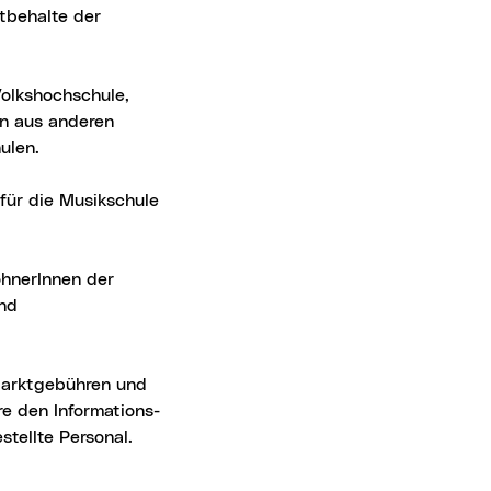
tbehalte der
Volkshochschule,
en aus anderen
ulen.
für die Musikschule
ohnerInnen der
und
Marktgebühren und
e den Informations-
tellte Personal.