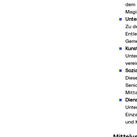
dem 
Magi
Unte
Zu d
Entl
Geme
Kunst
Unte
vere
Sozi
Dies
Seni
Mitt
Dien
Unte
Einz
und 