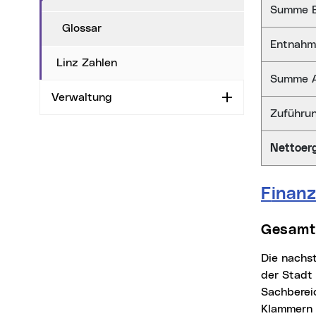
Ergebnisr
Summe E
Glossar
Entnahm
Linz Zahlen
Summe 
Verwaltung
Aufklappen
Zuführu
Nettoer
Finan
Gesam
Die nachstehenden Übersichten zeigen die Mittelaufbringungen und Mittelverwendungen
der Stadt
Sachbereic
Klammern 