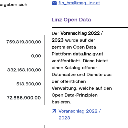
E-Mail Adresse:
fin_hm@mag.linz.at
ergeben sich
Linz Open Data
Der
Voranschlag 2022 /
2023
wurde auf der
759.819.800,00
zentralen Open Data
Plattform
data.linz.gv.at
0,00
veröffentlicht. Diese bietet
einen Katalog offener
832.168.100,00
Datensätze und Dienste aus
der öffentlichen
518.600,00
Verwaltung, welche auf den
Open Data-Prinzipien
-72.866.900,00
basieren.
Voranschlag 2022 /
2023