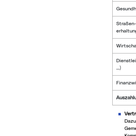
Gesundhe
Straßen-
erhaltun
Wirtscha
Dienstle
…)
Finanzwi
Auszahl
Vert
Dazu
Geme
Komm