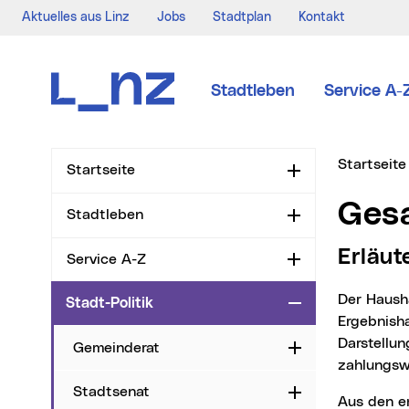
Aktuelles aus Linz
Jobs
Stadtplan
Kontakt
Zur Navigation
Zum Inhalt
Zur Suche
Stadtleben
Service A-
Sie sind hi
Startseite
Startseite
Aufklappen
Ge
Stadtleben
Aufklappen
Erläu
Service A-Z
Aufklappen
Der Haushalt der Stadt Linz besteht aus dem Finanzierungshaushalt und aus dem
Stadt-Politik
Zuklappen
Ergebnisha
Darstellun
Gemeinderat
Aufklappen
zahlungsw
Stadtsenat
Aufklappen
Aus den ergebnisrelevanten Einzahlungen und Auszahlungen sowie den Erträgen und