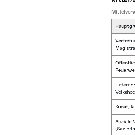
Mitte
Mittelver
Hauptgr
Vertretu
Magistra
Öffentli
Feuerwe
Unterric
Volkshoc
Kunst, K
Soziale
(SeniorI