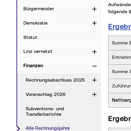
Aufwänden
Bürgermeister
Aufklappen
folgende 
Demokratie
Aufklappen
Ergeb
Statut
Ergebnisr
Summe E
Linz vernetzt
Aufklappen
Entnahm
Finanzen
Zuklappen
Summe 
Rechnungsabschluss 2025
Aufklappen
Zuführu
Voranschlag 2026
Aufklappen
Nettoer
Subventions- und
Transferberichte
Erge
(aktueller Menüpunkt)
Alle Rechnungsjahre