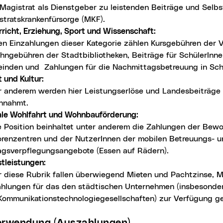
Magistrat als Dienstgeber zu leistenden Beiträge und Selbs
stratskrankenfürsorge (MKF).
rricht, Erziehung, Sport und Wissenschaft:
en Einzahlungen dieser Kategorie zählen Kursgebühren der 
ehngebühren der Stadtbibliotheken, Beiträge für SchülerInn
inden und Zahlungen für die Nachmittagsbetreuung in Sch
 und Kultur:
r anderem werden hier Leistungserlöse und Landesbeiträge 
innahmt.
ale Wohlfahrt und Wohnbauförderung:
e Position beinhaltet unter anderem die Zahlungen der Bew
orenzentren und der NutzerInnen der mobilen Betreuungs- 
agsverpflegungsangebote (Essen auf Rädern).
stleistungen:
r diese Rubrik fallen überwiegend Mieten und Pachtzinse, 
ahlungen für das den städtischen Unternehmen (insbesonder
Kommunikationstechnologiegesellschaften) zur Verfügung ges