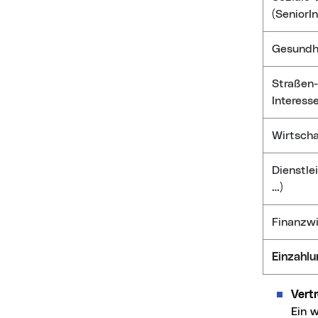
(SeniorI
Gesundhe
Straßen-
Interess
Wirtscha
Dienstle
…)
Finanzwi
Einzahl
Vert
Ein 