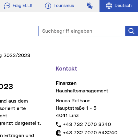
Gebärdensprache
Frag ELLI!
Tourismus
Deutsch
Suchbegriff eingeben
Suc
ag 2022/2023
Kontakt
Finanzen
2023
Haushaltsmanagement
Neues Rathaus
Hauptstraße 1 - 5
orientierte
4041 Linz
icht
enzt dargestellt.
Telefon:
+43 732 7070 3240
Fax:
+43 732 7070 543240