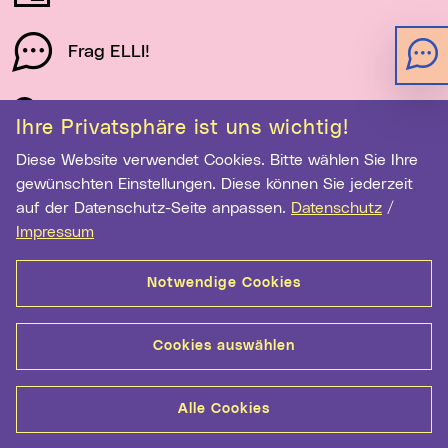
Frag ELLI!
Schau auf Linz
Ihre Privatsphäre ist uns wichtig!
Diese Website verwendet Cookies. Bitte wählen Sie Ihre
gewünschten Einstellungen. Diese können Sie jederzeit
Newsletter-Anmeldung
auf der Datenschutz-Seite anpassen.
Datenschutz
/
E-Mail-Adresse eingeben
Impressum
Notwendige Cookies
Anmelden
Cookies auswählen
Kontakt
Hilfe
Sitemap
Barrierefreiheit
Alle Cookies
Datenschutz
Impressum