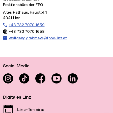
Fraktionsbüro der FPÖ
Altes Rathaus, Hauptpl. 1
4041 Linz
Tel:
+43 732 7070 1659
Fax:
+43 732 7070 1658
E-Mail Adresse:
wolfgang.grabmayr@fpoe-linz.at
Wichtige Links
Social Media
Instagram
TikTok
Facebook
YouTube
LinkedIn
Digitales Linz
Linz-Termine