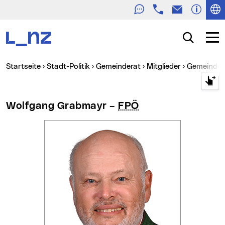
Telefon
E-Mail
Zur Navigation
Zum Inhalt
Zur Suche
Suche
Navig
Sie sind hier:
Startseite
Stadt-Politik
Gemeinderat
Mitglieder
Gemeinde
Wolfgang Grabmayr –
FPÖ