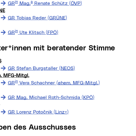
in
a
GR
Mag.
Renate Schütz (
ÖVP
)
NE
GR
Tobias Reder (
GRÜNE
)
in
GR
Ute Klitsch (
FPÖ
)
eter*innen mit beratender Stimme
S
GR
Stefan Burgstaller (
NEOS
)
. MFG-Mitgl.
in
GR
Vera Schachner (
ehem. MFG-Mitgl.
)
GR
Mag.
Michael Roth-Schmida (
KPÖ
)
+
GR
Lorenz Potočnik (
Linz+
)
aben des Ausschusses