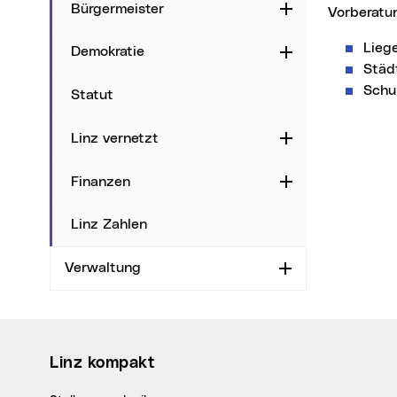
Bürgermeister
Aufklappen
Vorberat
Lieg
Demokratie
Aufklappen
Städ
Schu
Statut
Linz vernetzt
Aufklappen
Finanzen
Aufklappen
Linz Zahlen
Verwaltung
Aufklappen
Wichtige Links
Linz kompakt