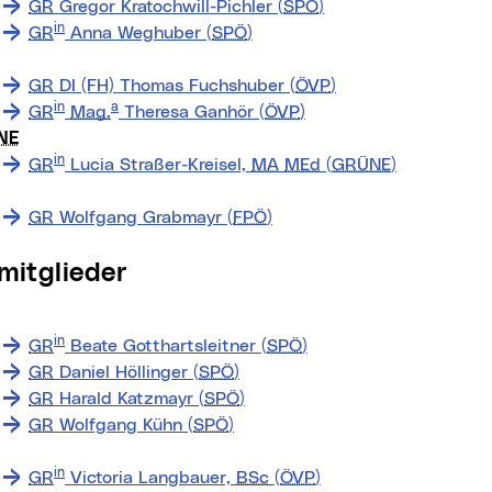
GR
Gregor Kratochwill-Pichler (
SPÖ
)
in
GR
Anna Weghuber (
SPÖ
)
GR
DI (FH) Thomas Fuchshuber (
ÖVP
)
in
a
GR
Mag.
Theresa Ganhör (
ÖVP
)
NE
in
GR
Lucia Straßer-Kreisel,
MA
MEd
(
GRÜNE
)
GR
Wolfgang Grabmayr (
FPÖ
)
zmitglieder
in
GR
Beate Gotthartsleitner (
SPÖ
)
GR
Daniel Höllinger (
SPÖ
)
GR
Harald Katzmayr (
SPÖ
)
GR
Wolfgang Kühn (
SPÖ
)
nkt)
in
GR
Victoria Langbauer,
BSc
(
ÖVP
)