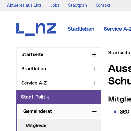
Aktuelles aus Linz
Jobs
Stadtplan
Kontakt
Zur Navigation
Zum Inhalt
Zur Suche
Stadtleben
Service A-
Sie sind hi
Startseite
Startseite
Aufklappen
Ausschuss für Liegenschaften und
Stadtleben
Aufklappen
Schu
Service A-Z
Aufklappen
Stadt-Politik
Zuklappen
Mitgl
Gemeinderat
SPÖ
Zuklappen
Mitglieder