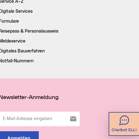
Service A–Z
Digitale Services
Formulare
Reisepass & Personalausweis
Meldeservice
Digitales Bauverfahren
Notfall-Nummern
Newsletter-Anmeldung
E-Mail-Adresse eingeben
Chatbot ELLI
Anmelden