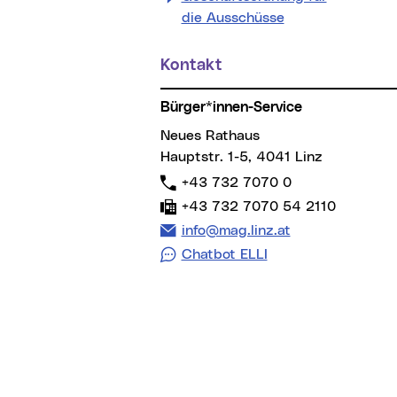
die Ausschüsse
Kontakt
Bürger*innen-Service
Neues Rathaus
Hauptstr. 1-5, 4041 Linz
Telefon:
+43 732 7070 0
Fax:
+43 732 7070 54 2110
E-Mail Adresse:
info@mag.linz.at
Chatbot ELLI