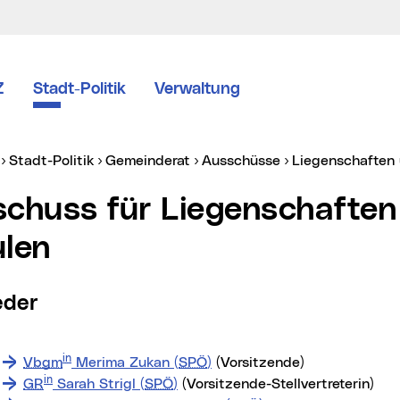
Z
Stadt-Politik
Verwaltung
er:
Stadt-Politik
Gemeinderat
Ausschüsse
Liegenschaften
len
ieder
in
Vbgm
Merima Zukan (
SPÖ
)
(Vorsitzende)
in
GR
Sarah Strigl (
SPÖ
)
(Vorsitzende-Stellvertreterin)