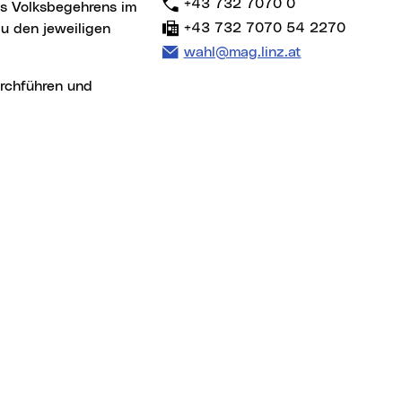
Telefon:
+43 732 7070 0
Fax:
+43 732 7070 54 2270
u den jeweiligen
E-Mail Adresse:
wahl@mag.linz.at