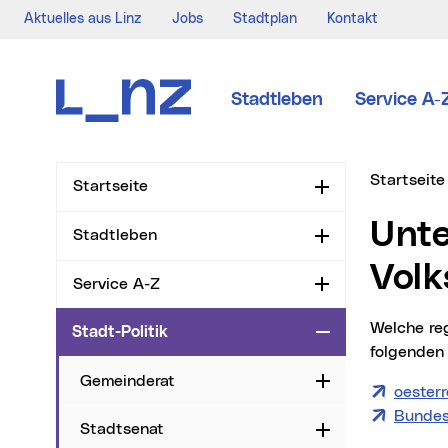
Aktuelles aus Linz
Jobs
Stadtplan
Kontakt
Zur Navigation
Zum Inhalt
Zur Suche
Stadtleben
Service A-
Sie sind hi
Startseite
Startseite
Aufklappen
Unterstützungserklärungen für
Stadtleben
Aufklappen
Volk
Service A-Z
Aufklappen
Welche registrierten Volksbegehren zur Zeit unterstützt werden können, finden Sie auf
Stadt-Politik
Zuklappen
folgenden 
Gemeinderat
Aufklappen
oesterr
Bundes
Stadtsenat
Aufklappen