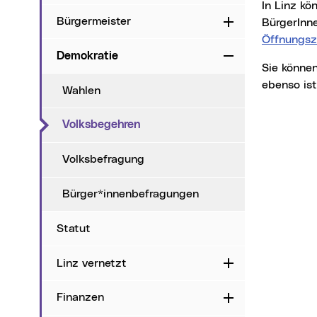
In Linz können Sie die Unterstützungserklärung für die Abhaltung eines Volksbegehrens im
Bürgermeister
Aufklappen
BürgerInn
Öffnungsz
Demokratie
Zuklappen
Sie können dies aber auch in jeder anderen Gemeinde in Österreich durchführen und
ebenso ist
Wahlen
(aktueller Menüpunkt)
Volksbegehren
Volksbefragung
Bürger*innenbefragungen
Statut
Linz vernetzt
Aufklappen
Finanzen
Aufklappen