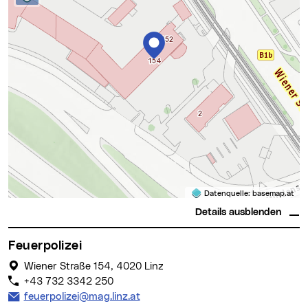
Datenquelle:
basemap.at
Details ausblenden
Feuerpolizei
Wiener Straße 154, 4020 Linz
+43 732 3342 250
E-Mail Adresse:
feuerpolizei@mag.linz.at