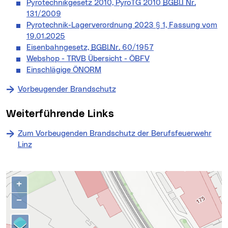
Pyrotechnikgesetz 2010, PyroTG 2010
BGBl.I Nr.
131/2009
Pyrotechnik-Lagerverordnung 2023 § 1, Fassung vom
19.01.2025
Eisenbahngesetz,
BGBl.Nr.
60/1957
Webshop - TRVB Übersicht - ÖBFV
Einschlägige ÖNORM
Vorbeugender Brandschutz
Weiterführende Links
Zum Vorbeugenden Brandschutz der Berufsfeuerwehr
Linz
Kontakte
Karte überspringen
+
−