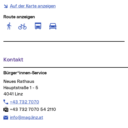
Auf der Karte anzeigen
Route anzeigen
Route anzeigen für Fußgänger
Route anzeigen für Radfahr
Route anzeigen für öffentlich
Route anzeigen für motor
Kontakt
Weitere Informationen
Bürger*innen-Service
Neues Rathaus
Hauptstraße 1 - 5
4041 Linz
Telefon:
+43 732 7070
Fax:
+43 732 7070 54 2110
E-Mail Adresse:
info@mag.linz.at