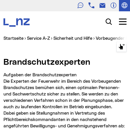
Telefon
E-Mail
Zur Navigation
Zum Inhalt
Zur Suche
Suche
Navig
Sie sind hier:
Startseite
Service A-Z
Sicherheit und Hilfe
Vorbeugender B
Brandschutzexperten
Aufgaben der Brandschutzexperten
Die Experten der Feuerwehr im Bereich des Vorbeugenden
Brandschutzes bemühen sich, einen optimalen Personen-
und Sachwertschutz sicher zu stellen. Sie werden zu den
verschiedenen Verfahren schon in der Planungsphase, aber
auch zu laufenden Kontrollen im Betrieb eingebunden.
Dabei geben sie Stellungnahmen in Vertretung des
Pflichtbereichskommandanten in den nachstehend
angeführten Bewilligungs- und Genehmigungsverfahren ab: