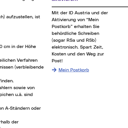
Mit der ID Austria und der
h) aufzustellen, ist
Aktivierung von “Mein
Postkorb” erhalten Sie
behördliche Schreiben
(sogar RSa und RSb)
0 cm in der Höhe
elektronisch. Spart Zeit,
Kosten und den Weg zur
ilichen Verfahren
Post!
tnissen (verbleibende
Mein Postkorb
finden.
ahlern sowie von
ichen u.ä. sind
on A-Ständern oder
rhalb der