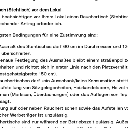
sch (Stehtisch) vor dem Lokal
e beabsichtigen vor Ihrem Lokal einen Rauchertisch (Stehtisc
echender Antrag erforderlich.
tigsten Bedingungen für eine Zustimmung sind:
Ausmaß des Stehtisches darf 60 cm im Durchmesser und 12
 überschreiten.
genaue Festlegung des Ausmaßes bleibt einem straßenpolize
halten und richtet sich in erster Linie nach den Platzverhäl
estgehsteigbreite 150 cm).
auchertischen darf kein Ausschank/keine Konsumation statt
Aufstellung von Sitzgelegenheiten, Heizkandelabern, Heizstr
rmen (Markisen, Überdachungen) oder das Auflegen von Tepp
sagt.
ung auf oder neben Rauchertischen sowie das Aufstellen v
cher Werbeträger ist unzulässig.
hertische sind nur während der Betriebszeit zulässig. Auße