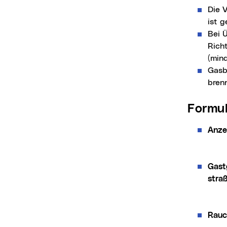
Die 
ist g
Bei 
Rich
(min
Gasb
brenn
Formu
Anze
Gast
straß
Rauc