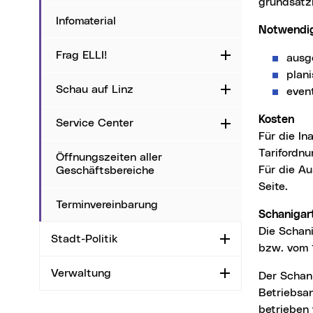
grundsätzl
Infomaterial
Notwendi
Frag ELLI!
Aufklappen
ausg
plan
Schau auf Linz
Aufklappen
event
Kosten
Service Center
Aufklappen
Für die In
Tarifordnu
Öffnungszeiten aller
Für die A
Geschäftsbereiche
Seite.
Terminvereinbarung
Schaniga
Die Schani
Stadt-Politik
Aufklappen
bzw. vom 
Verwaltung
Aufklappen
Der Schanigarten darf abhängig von den jeweiligen Festlegungen in der
Betriebsa
betrieben 