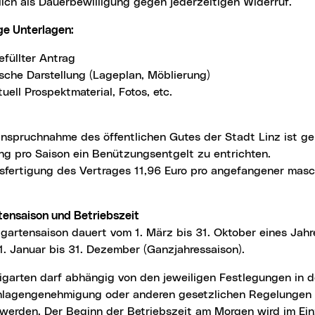
ich als Dauerbewilligung gegen jederzeitigen Widerruf.
ge Unterlagen:
efüllter Antrag
ische Darstellung (Lageplan, Möblierung)
uell Prospektmaterial, Fotos, etc.
anspruchnahme des öffentlichen Gutes der Stadt Linz ist g
ng pro Saison ein Benützungsentgelt zu entrichten.
usfertigung des Vertrages 11,96 Euro pro angefangener mas
rtensaison und Betriebszeit
gartensaison dauert vom 1. März bis 31. Oktober eines Jahr
1. Januar bis 31. Dezember (Ganzjahressaison).
nlagengenehmigung oder anderen gesetzlichen Regelungen
werden. Der Beginn der Betriebszeit am Morgen wird im Einz