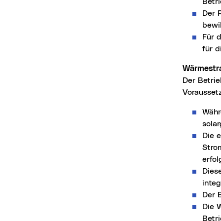
Betr
Der 
bewil
Für 
für d
Wärmestr
Der Betrie
Vorausset
Währ
sola
Die 
Stro
erfol
Dies
integ
Der E
Die 
Betr