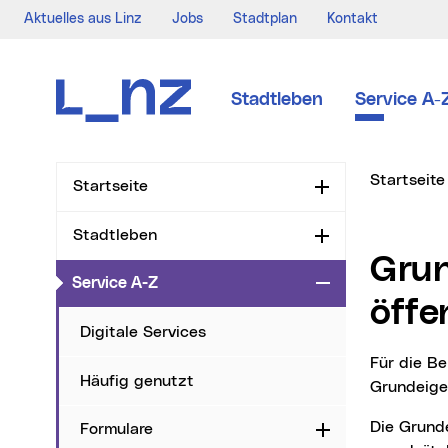
Aktuelles aus Linz
Jobs
Stadtplan
Kontakt
Zur Navigation
Zum Inhalt
Zur Suche
Stadtleben
Service A-
Sie sind hi
Startseite
Startseite
Aufklappen
Stadtleben
Aufklappen
Grundeigentümerzustimmung auf
(aktueller Menüpunkt)
Service A-Z
Zuklappen
öffe
Digitale Services
Für die Benützung des öffentlichen Gutes der Stadt Linz benötigen Sie eine
Häufig genutzt
Grundeige
Die Grundeigentümerzustimmung für den Betrieb eines Schanigartens erteilen wir
Formulare
Aufklappen