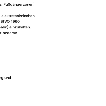
ge, Fußgängerzonen)
 elektrotechnischen
 StVO 1960
ahn) einzuhalten.
it anderen
enster)
 Fenster)
ng und
 (Grundeigentümerzustimmung und straßenpolizeiliche Bewil
ag (Grundeigentümerzustimmung und straßenpolizeiliche Bew