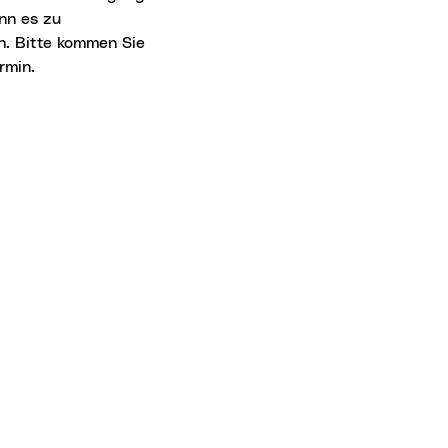
nn es zu
. Bitte kommen Sie
rmin.
rsmittel
 Individualverkehr