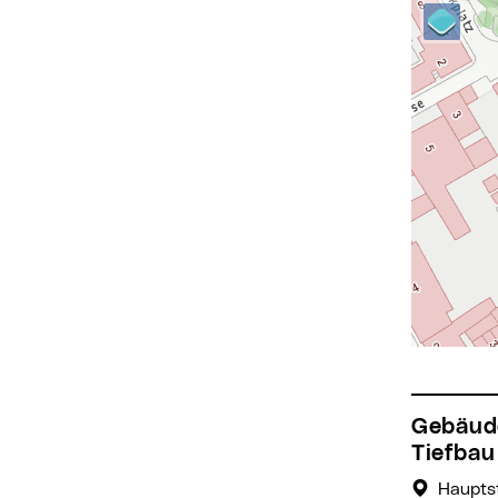
Gebäudemanagement und
Tiefbau
Hauptst