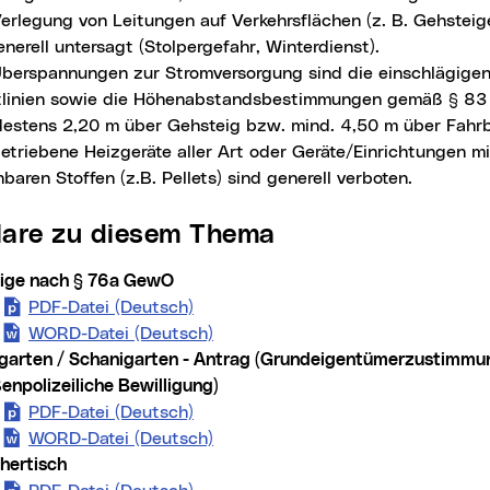
Verlegung von Leitungen auf Verkehrsflächen (z. B. Gehstei
enerell untersagt (Stolpergefahr, Winterdienst).
Überspannungen zur Stromversorgung sind die einschlägigen
tlinien sowie die Höhenabstandsbestimmungen gemäß § 83
destens 2,20 m über Gehsteig bzw. mind. 4,50 m über Fahrb
etriebene Heizgeräte aller Art oder Geräte/Einrichtungen m
baren Stoffen (z.B. Pellets) sind generell verboten.
lare zu diesem Thema
ige nach § 76a GewO
PDF-Datei (Deutsch)
Anzeige nach § 76a GewO (neues F
WORD-Datei (Deutsch)
Anzeige nach § 76a GewO (neues
garten / Schanigarten - Antrag (Grundeigentümerzustimmu
enpolizeiliche Bewilligung)
PDF-Datei (Deutsch)
Gastgarten / Schanigarten - Antrag
WORD-Datei (Deutsch)
Gastgarten / Schanigarten - Antr
hertisch