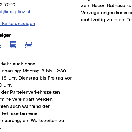
2 7070
zum Neuen Rathaus ka
Adresse:
mt@mag.linz.at
Verzögerungen kommen
rechtzeitig zu Ihrem Te
r Karte anzeigen
eigen
e anzeigen für Fußgänger
Route anzeigen für öffentliche Verkeh
Route anzeigen für Radfahrer
Route anzeigen für motorisierten
erkehr auch ohne
einbarung: Montag 8 bis 12:30
 18 Uhr, Dienstag bis Freitag von
0 Uhr.
 der Parteienverkehrszeiten
rmine vereinbart werden.
hlen auch während der
rkehrszeiten eine
einbarung, um Wartezeiten zu
.