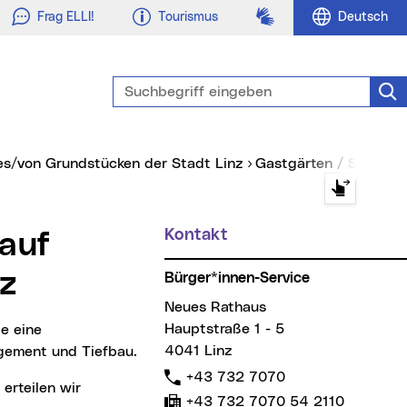
Gebärdensprache
Frag ELLI!
Tourismus
Deutsch
Suchbegriff eingeben
Suc
tes/von Grundstücken der Stadt Linz
Gastgärten / Schanig
Kontakt
Weitere Informationen
nz
Bürger*innen-Service
Neues Rathaus
Hauptstraße 1 - 5
4041 Linz
gement und Tiefbau.
Telefon:
+43 732 7070
Fax:
+43 732 7070 54 2110