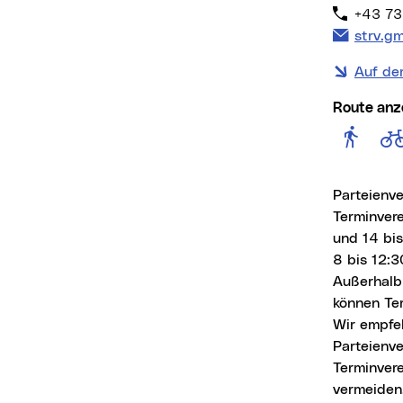
+43 73
E-Mail 
strv.g
Auf de
Route anz
Rout
Parteienv
Terminver
und 14 bis
8 bis 12:3
Außerhalb
können Te
Wir empfe
Parteienve
Terminver
vermeiden