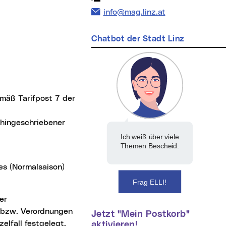
E-Mail Adresse:
info@mag.linz.at
Chatbot der Stadt Linz
emäß Tarifpost 7 der
chingeschriebener
Ich weiß über viele
Themen Bescheid.
es (Normalsaison)
Frag ELLI!
 bzw. Verordnungen
Jetzt "Mein Postkorb"
elfall festgelegt.
aktivieren!