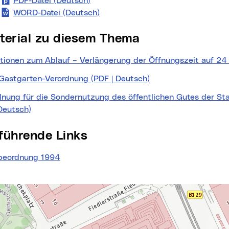
PDF-Datei (Deutsch)
Rauchertisch (neues Fenster)
WORD-Datei (Deutsch)
Rauchertisch (neues Fenster)
aterial zu diesem Thema
ationen zum Ablauf – Verlängerung der Öffnungszeit auf 24 
 Gastgarten-Verordnung (PDF | Deutsch)
(neues Fenster)
dnung für die Sondernutzung des öffentlichen Gutes der Sta
Deutsch)
(neues Fenster)
erführende Links
beordnung 1994
(neues Fenster)
te
springen