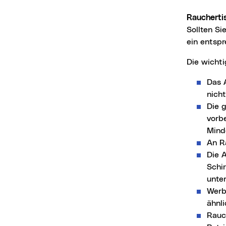
Raucherti
Sollten Si
ein entspr
Die wich
Das 
nicht
Die 
vorbe
Mind
An R
Die 
Schi
unter
Werb
ähnli
Rauc