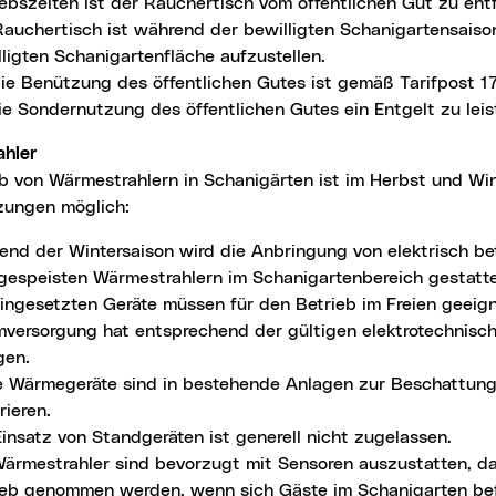
iebszeiten ist der Rauchertisch vom öffentlichen Gut zu ent
Rauchertisch ist während der bewilligten Schanigartensaiso
ligten Schanigartenfläche aufzustellen.
die Benützung des öffentlichen Gutes ist gemäß Tarifpost 1
ie Sondernutzung des öffentlichen Gutes ein Entgelt zu leis
ahler
b von Wärmestrahlern in Schanigärten ist im Herbst und Wi
zungen möglich:
end der Wintersaison wird die Anbringung von elektrisch be
rgespeisten Wärmestrahlern im Schanigartenbereich gestatte
eingesetzten Geräte müssen für den Betrieb im Freien geeign
mversorgung hat entsprechend der gültigen elektrotechnisch
gen.
e Wärmegeräte sind in bestehende Anlagen zur Beschattung
rieren.
insatz von Standgeräten ist generell nicht zugelassen.
Wärmestrahler sind bevorzugt mit Sensoren auszustatten, da
ieb genommen werden, wenn sich Gäste im Schanigarten be