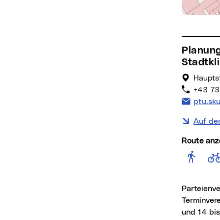
Planung, Technik und Umwelt -
Stadtkl
Hauptst
+43 73
E-Mail 
ptu.sk
Auf de
Route anz
Rout
Parteienv
Terminver
und 14 bis