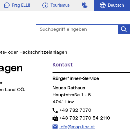
Gebärdensprache
Frag ELLI!
Tourismus
Deutsch
Suchbegriff eingeben
Suc
(aktueller Menüpunkt)
lets- oder Hackschnitzelanlagen
Kontakt
Weitere Informationen
lagen
Bürger*innen-Service
Neues Rathaus
em Land OÖ.
Hauptstraße 1 - 5
4041 Linz
Telefon:
+43 732 7070
Fax:
+43 732 7070 54 2110
E-Mail Adresse:
info@mag.linz.at