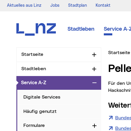
Aktuelles aus Linz
Jobs
Stadtplan
Kontakt
Zur Navigation
Zum Inhalt
Zur Suche
Stadtleben
Service A-
Sie sind hi
Startseite
Startseite
Aufklappen
Pel
Stadtleben
Aufklappen
(aktueller Menüpunkt)
Service A-Z
Zuklappen
Für den Umstieg von einem fossilen Energieträger auf eine Pellets- oder
Hackschni
Digitale Services
Weit
Häufig genutzt
Bundes
Formulare
Aufklappen
Bundes