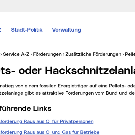
Z
Stadt-Politik
Verwaltung
er:
Service A-Z
Förderungen
Zusätzliche Förderungen
Pel
lets- oder Hackschnitzelan
tzelanlage gibt es attraktive Förderungen vom Bund und d
erführende Links
förderung Raus aus Öl für Privatpersonen
(neues Fenster)
förderung Raus aus Öl und Gas für Betriebe
(neues Fenster)