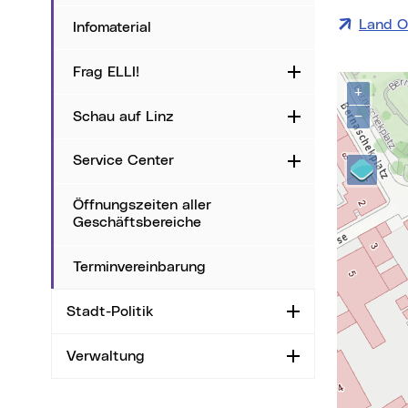
Land O
Infomaterial
Frag ELLI!
Aufklappen
Kontak
Karte über
+
−
Schau auf Linz
Aufklappen
Service Center
Aufklappen
Öffnungszeiten aller
Geschäftsbereiche
Terminvereinbarung
Stadt-Politik
Aufklappen
Verwaltung
Aufklappen