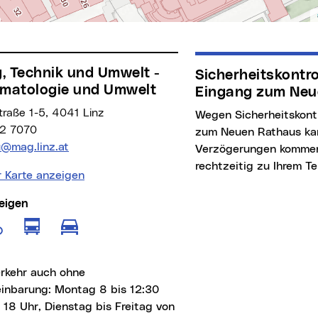
Sicherheitskontrollen beim
imatologie und Umwelt
Eingang zum Neu
raße 1-5, 4041 Linz
Wegen Sicherheitskontrollen beim Eingang
2 7070
zum Neuen Rathaus ka
Adresse:
u@mag.linz.at
Verzögerungen kommen
rechtzeitig zu Ihrem Te
r Karte anzeigen
eigen
e anzeigen für Fußgänger
Route anzeigen für öffentliche Verkeh
Route anzeigen für Radfahrer
Route anzeigen für motorisierten
erkehr auch ohne
einbarung: Montag 8 bis 12:30
 18 Uhr, Dienstag bis Freitag von