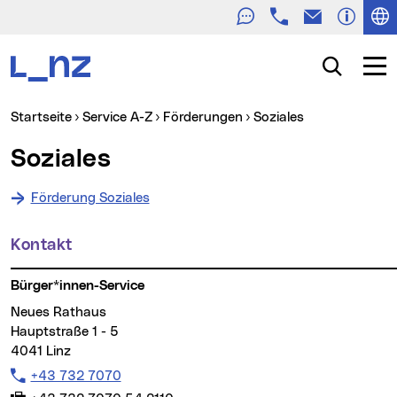
Telefon
E-Mail
Zur Navigation
Zum Inhalt
Zur Suche
Suche
Navig
Sie sind hier:
(aktueller Men
Startseite
Service A-Z
Förderungen
Soziales
Soziales
Förderung Soziales
Kontakt
Weitere Informationen
Bürger*innen-Service
Neues Rathaus
Hauptstraße 1 - 5
4041 Linz
Telefon:
+43 732 7070