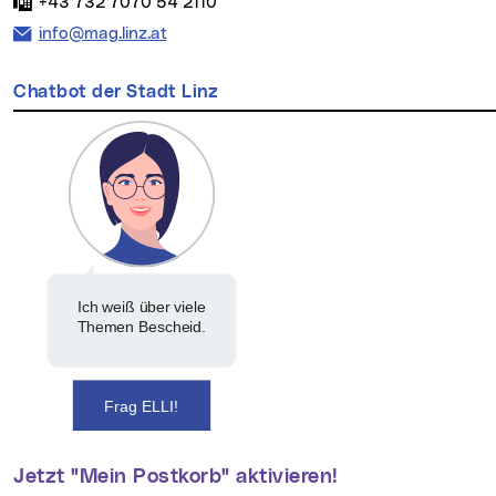
Fax:
+43 732 7070 54 2110
E-Mail Adresse:
info@mag.linz.at
Chatbot der Stadt Linz
Ich weiß über viele
Themen Bescheid.
Frag ELLI!
Jetzt "Mein Postkorb" aktivieren!