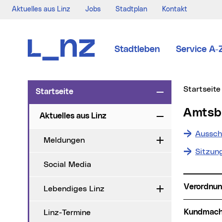
Aktuelles aus Linz
Jobs
Stadtplan
Kontakt
Zur Navigation
Zum Inhalt
Zur Suche
Stadtleben
Service A-
Sie sind hi
Startseite
Startseite
Zuklappen
Amts
Aktuelles aus Linz
Zuklappen
Aussch
Meldungen
Aufklappen
Sitzun
Social Media
Verordnu
Lebendiges Linz
Aufklappen
Kundmac
Linz-Termine