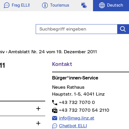
Gebärdensprache
Frag ELLI!
Tourismus
Deutsch
Suchbegriff eingeben
Suc
hiv
Amtsblatt Nr. 24 vom 19. Dezember 2011
Kontakt
Weitere Informationen
11
Bürger*innen-Service
Neues Rathaus
Hauptstr. 1-5, 4041 Linz
Telefon:
+43 732 7070 0
Fax:
+43 732 7070 54 2110
E-Mail Adresse:
info@mag.linz.at
Chatbot ELLI