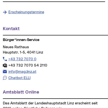
Erscheinungstermine
Kontakt
Weitere Informationen
Bürger*innen-Service
Neues Rathaus
Hauptstr. 1-5, 4041 Linz
Telefon:
+43 732 7070 0
Fax:
+43 732 7070 54 2110
E-Mail Adresse:
info@mag.linz.at
Chatbot ELLI
Amtsblatt Online
Das Amtsblatt der Landeshauptstadt Linz erscheint seit