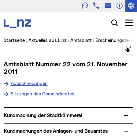
Telefon
E-Mail
Zur Navigation
Zum Inhalt
Zur Suche
Suche
Navig
Sie sind hier:
Startseite
Aktuelles aus Linz
Amtsblatt
Erscheinungstermin
Amtsblatt Nummer 22 vom 21. November
2011
Ausschreibungen
Sitzungen des Gemeinderates
Kundmachung der Stadtkämmerei
Kundmachungen des Anlagen- und Bauamtes