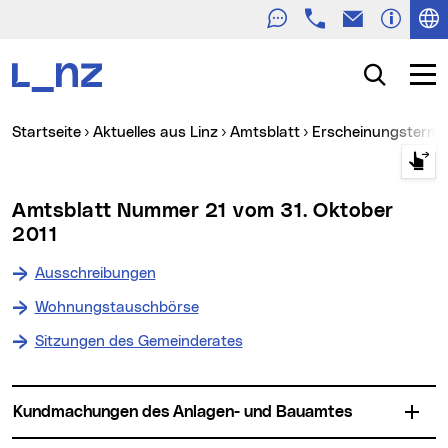
Telefon
E-Mail
Zur Navigation
Zum Inhalt
Zur Suche
Suche
Navig
Sie sind hier:
Startseite
Aktuelles aus Linz
Amtsblatt
Erscheinungstermin
Amtsblatt Nummer 21 vom 31. Oktober
2011
Ausschreibungen
Wohnungstauschbörse
Sitzungen des Gemeinderates
Kundmachungen des Anlagen- und Bauamtes