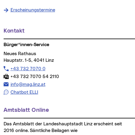
Erscheinungstermine
Kontakt
Weitere Informationen
Bürger*innen-Service
Neues Rathaus
Hauptstr. 1-5, 4041 Linz
Telefon:
+43 732 7070 0
Fax:
+43 732 7070 54 2110
E-Mail Adresse:
info@mag.linz.at
Chatbot ELLI
Amtsblatt Online
Das Amtsblatt der Landeshauptstadt Linz erscheint seit
2016 online. Sämtliche Beilagen wie