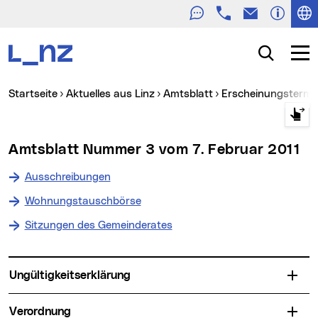
Telefon
E-Mail
Zur Navigation
Zum Inhalt
Zur Suche
Suche
Navig
Sie sind hier:
Startseite
Aktuelles aus Linz
Amtsblatt
Erscheinungstermin
Amtsblatt Nummer 3 vom 7. Februar 2011
Ausschreibungen
Wohnungstauschbörse
Sitzungen des Gemeinderates
Ungültigkeitserklärung
Verordnung