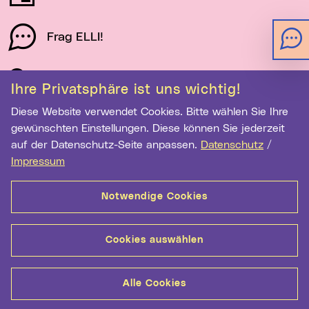
Frag ELLI!
Schau auf Linz
Ihre Privatsphäre ist uns wichtig!
Diese Website verwendet Cookies. Bitte wählen Sie Ihre
gewünschten Einstellungen. Diese können Sie jederzeit
Newsletter-Anmeldung
auf der Datenschutz-Seite anpassen.
Datenschutz
/
E-Mail-Adresse eingeben
Impressum
Notwendige Cookies
Anmelden
Cookies auswählen
Kontakt
Hilfe
Sitemap
Barrierefreiheit
Alle Cookies
Datenschutz
Medientransparenz
Impressum