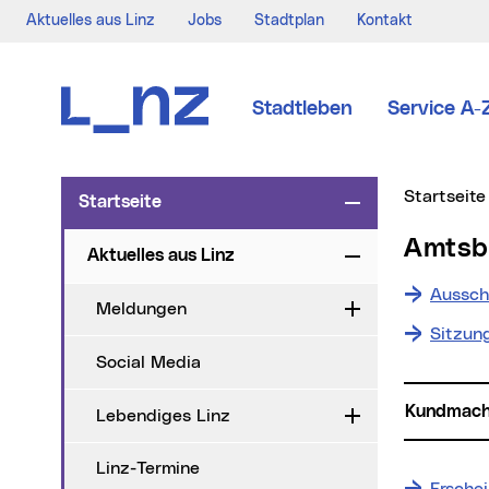
Aktuelles aus Linz
Jobs
Stadtplan
Kontakt
Zur Navigation
Zum Inhalt
Zur Suche
Stadtleben
Service A-
Sie sind hi
Startseite
Startseite
Zuklappen
Amts
Aktuelles aus Linz
Zuklappen
Aussch
Meldungen
Aufklappen
Sitzun
Social Media
Kundmac
Lebendiges Linz
Aufklappen
Linz-Termine