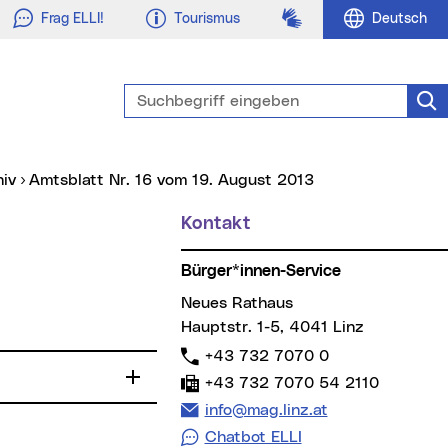
Gebärdensprache
Frag ELLI!
Tourismus
Deutsch
Suchbegriff eingeben
Suc
hiv
Amtsblatt Nr. 16 vom 19. August 2013
Kontakt
Weitere Informationen
Bürger*innen-Service
Neues Rathaus
Hauptstr. 1-5, 4041 Linz
Telefon:
+43 732 7070 0
Fax:
+43 732 7070 54 2110
E-Mail Adresse:
info@mag.linz.at
Chatbot ELLI