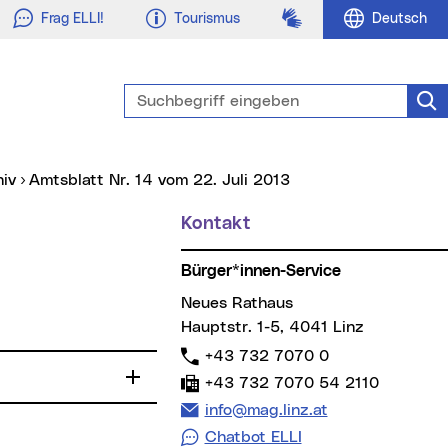
Gebärdensprache
Frag ELLI!
Tourismus
Deutsch
Suchbegriff eingeben
Suc
hiv
Amtsblatt Nr. 14 vom 22. Juli 2013
Kontakt
Weitere Informationen
Bürger*innen-Service
Neues Rathaus
Hauptstr. 1-5, 4041 Linz
Telefon:
+43 732 7070 0
Fax:
+43 732 7070 54 2110
E-Mail Adresse:
info@mag.linz.at
Chatbot ELLI