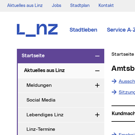
Aktuelles aus Linz
Jobs
Stadtplan
Kontakt
Zur Navigation
Zum Inhalt
Zur Suche
Stadtleben
Service A-
Sie sind hi
Startseite
Startseite
Zuklappen
Amts
Aktuelles aus Linz
Zuklappen
Aussch
Meldungen
Aufklappen
Sitzun
Social Media
Kundmac
Lebendiges Linz
Aufklappen
Linz-Termine