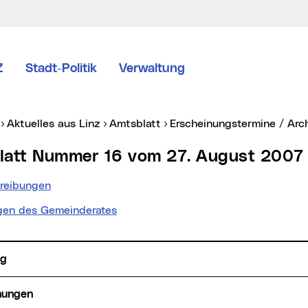
Z
Stadt-Politik
Verwaltung
er:
Aktuelles aus Linz
Amtsblatt
Erscheinungstermine / Arc
blatt Nummer 16 vom 27. August 2007
reibungen
gen des Gemeinderates
ng
hungen