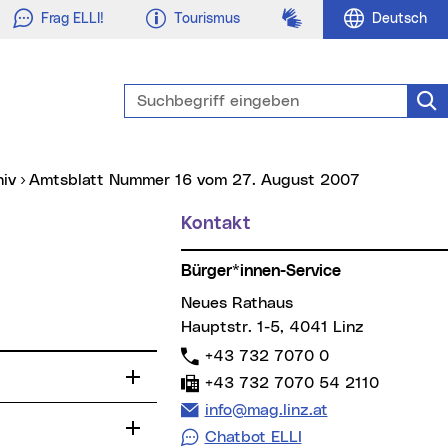
Gebärdensprache
Frag ELLI!
Tourismus
Deutsch
Suchbegriff eingeben
Suc
hiv
Amtsblatt Nummer 16 vom 27. August 2007
Kontakt
Weitere Informationen
Bürger*innen-Service
Neues Rathaus
Hauptstr. 1-5, 4041 Linz
Telefon:
+43 732 7070 0
Fax:
+43 732 7070 54 2110
E-Mail Adresse:
info@mag.linz.at
Chatbot ELLI