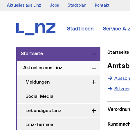
Aktuelles aus Linz
Jobs
Stadtplan
Kontakt
Zur Navigation
Zum Inhalt
Zur Suche
Stadtleben
Service A-
Sie sind hi
Startseite
Startseite
Zuklappen
Amts
Aktuelles aus Linz
Zuklappen
Aussch
Meldungen
Aufklappen
Sitzun
Social Media
Verordnu
Lebendiges Linz
Aufklappen
Kundmac
Linz-Termine