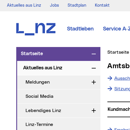
Aktuelles aus Linz
Jobs
Stadtplan
Kontakt
Zur Navigation
Zum Inhalt
Zur Suche
Stadtleben
Service A-
Sie sind hi
Startseite
Startseite
Zuklappen
Amts
Aktuelles aus Linz
Zuklappen
Aussch
Meldungen
Aufklappen
Sitzun
Social Media
Kundmac
Lebendiges Linz
Aufklappen
Linz-Termine