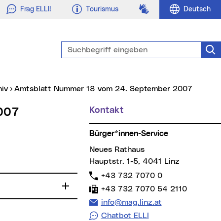
Gebärdensprache
Frag ELLI!
Tourismus
Deutsch
Suchbegriff eingeben
Suc
hiv
Amtsblatt Nummer 18 vom 24. September 2007
Kontakt
Weitere Informationen
007
Bürger*innen-Service
Neues Rathaus
Hauptstr. 1-5, 4041 Linz
Telefon:
+43 732 7070 0
Fax:
+43 732 7070 54 2110
E-Mail Adresse:
info@mag.linz.at
Chatbot ELLI