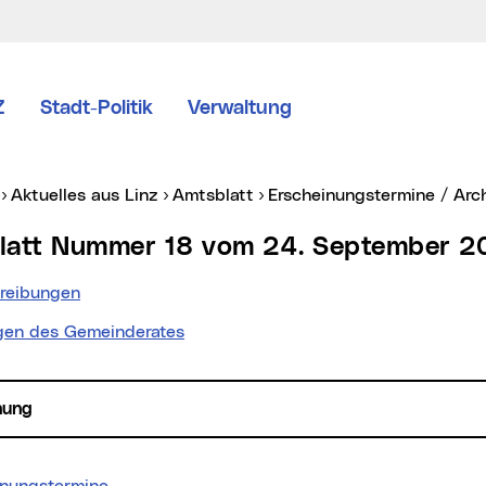
Z
Stadt-Politik
Verwaltung
er:
Aktuelles aus Linz
Amtsblatt
Erscheinungstermine / Arc
blatt Nummer 18 vom 24. September 2
reibungen
gen des Gemeinderates
hung