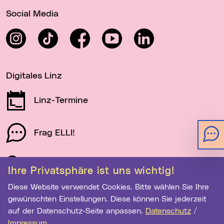
Wichtige Links
Social Media
Instagram
TikTok
Facebook
YouTube
LinkedIn
Digitales Linz
Linz-Termine
Frag ELLI!
Schau auf Linz
Ihre Privatsphäre ist uns wichtig!
Diese Website verwendet Cookies. Bitte wählen Sie Ihre
gewünschten Einstellungen. Diese können Sie jederzeit
Newsletter-Anmeldung
auf der Datenschutz-Seite anpassen.
Datenschutz
/
E-Mail-Adresse eingeben
Impressum