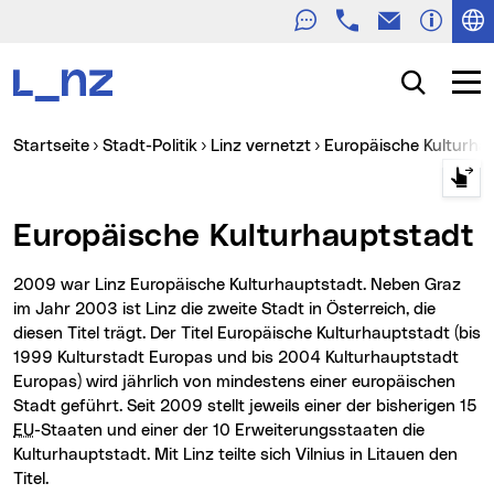
Telefon
E-Mail
Zur Navigation
Zum Inhalt
Zur Suche
Suche
Navig
Sie sind hier:
Startseite
Stadt-Politik
Linz vernetzt
Europäische Kulturha
Europäische Kulturhauptstadt
2009 war Linz Europäische Kulturhauptstadt. Neben Graz
im Jahr 2003 ist Linz die zweite Stadt in Österreich, die
diesen Titel trägt. Der Titel Europäische Kulturhauptstadt (bis
1999 Kulturstadt Europas und bis 2004 Kulturhauptstadt
Europas) wird jährlich von mindestens einer europäischen
Stadt geführt. Seit 2009 stellt jeweils einer der bisherigen 15
EU
-Staaten und einer der 10 Erweiterungsstaaten die
Kulturhauptstadt. Mit Linz teilte sich Vilnius in Litauen den
Titel.