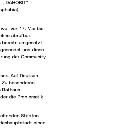
nt „IDAHOBIT“ –
sphobia),
 war von 17. Mai bis
nline abrufbar.
s bereits umgesetzt.
 gesendet und diese
ierung der Community
ll. Zu besonderen
n Rathaus
der die Problematik
ndeshauptstadt einen