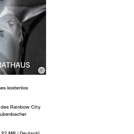
Teubenbacher
 32 MB | Deutsch)