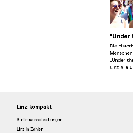
"Unde
Die historische Kulisse des Linzer Hauptplatzes und die aufstrebenden und weltoffenen
Menschen z
„Under the
Linz alle 
Wichtige Links
Linz kompakt
Stellenausschreibungen
Linz in Zahlen