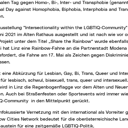
nalen Tag gegen Homo-, Bi-, Inter- und Transphobie (genan
nal Day against Homophobia, Biphobia, Interphobia and Tran
n.
Ausstellung "Intersectionality within the LGBTIQ-Community"
ni 2021 im Alten Rathaus ausgestellt und ist nach wie vor o
Projekt unter dem Titel „Share the Rainbow“ wurde ebenfall
i hat Linz eine Rainbow-Fahne an die Partnerstadt Modena
efordert, die Fahne am 17. Mai als Zeichen gegen Diskrimin
ssen.
 für lesbisch, schwul, bisexuell, trans, queer und intersexue
wird in Linz die Regenbogenflagge vor dem Alten und Neue
n. Auch bei Straßenfesten oder Sportevents wird immer wie
Q-Community in den Mittelpunkt gerückt.
ow Cities Network bedeutet für die oberösterreichische La
austein für eine zeitgemäße LGBTIQ-Politik.