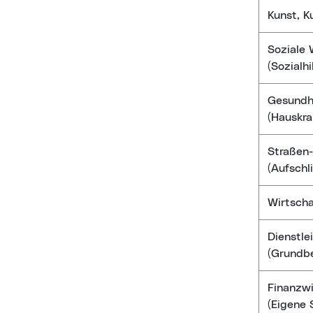
Kunst, K
Soziale
(Sozialh
Gesundh
(Hauskra
Straßen-
(Aufschl
Wirtscha
Dienstle
(Grundbe
Finanzwi
(Eigene 