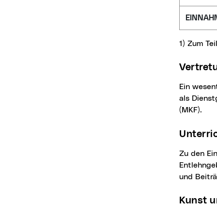
EINNAH
1) Zum Tei
Vertre
Ein wesentlicher Teil dieser Einnahmen sind die von den BeamtInnen und dem Magistrat
als Dienst
(MKF).
Unterr
Zu den Einnahmen dieser Kategorie zählen Kursgebühren der Volkshochschule,
Entlehnge
und Beiträ
Kunst 