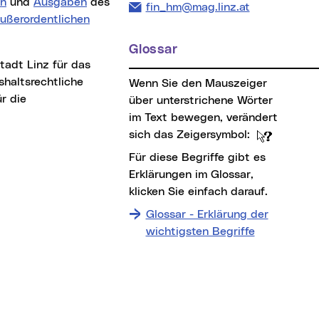
en
und
Ausgaben
des
E-Mail Adresse:
fin_hm@mag.linz.at
ußerordentlichen
Glossar
shaltsrechtliche
Wenn Sie den Mauszeiger
r die
über unterstrichene Wörter
im Text bewegen, verändert
sich das Zeigersymbol:
Für diese Begriffe gibt es
Erklärungen im Glossar,
klicken Sie einfach darauf.
Glossar - Erklärung der
wichtigsten Begriffe