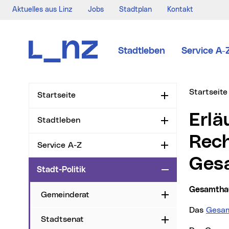
Aktuelles aus Linz
Jobs
Stadtplan
Kontakt
Zur Navigation
Zum Inhalt
Zur Suche
Stadtleben
Service A-
Sie sind hi
Startseite
Startseite
Aufklappen
Erläuterungen zum
Stadtleben
Aufklappen
Rec
Service A-Z
Aufklappen
Ges
Stadt-Politik
Zuklappen
Gesamtha
Gemeinderat
Aufklappen
Das
Gesam
Stadtsenat
Aufklappen