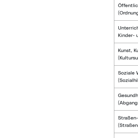
Öffentli
(Ordnung
Unterric
Kinder- 
Kunst, Ku
(Kulturs
Soziale
(Sozialh
Gesundh
(Abgang
Straßen-
(Straße