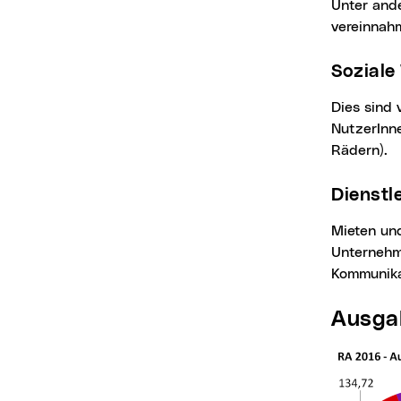
Unter anderem werden hier Leistungserlöse und Landesbeiträge für die Musikschule
vereinnah
Sozial
Dies sind vor allem die Beiträge der BewohnerInnen der Seniorenzentren und der
NutzerInn
Rädern).
Dienst
Mieten und Pachtzinse, Marktgebühren und Einnahmen für das den städtischen
Unternehm
Kommunika
Ausg