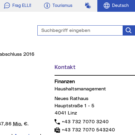
Gebärdensprache
Frag ELLI!
Tourismus
Deutsch
Suchbegriff eingeben
Suc
abschluss 2016
Kontakt
Finanzen
Haushaltsmanagement
Neues Rathaus
Hauptstraße 1 - 5
4041 Linz
Telefon:
+43 732 7070 3240
867,86
Mio.
€.
Fax:
+43 732 7070 543240