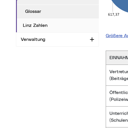
Glossar
Linz Zahlen
Größere A
Verwaltung
Aufklappen
EINNAH
Vertretu
(Beiträg
Öffentli
(Polizeiw
Unterric
(Schulen