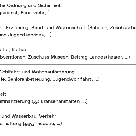
che Ordnung und Sicherheit
sdienst, Feuerwehr,..)
ht, Erziehung, Sport und Wissenschaft (Schulen, Zuschussb
und Jugendservices, ...)
ltur, Kultus
ubventionen, Zuschuss Museen, Beitrag Landestheater, ...)
 Wohlfahrt und Wohnbauförderung
ilfe, Seniorenbetreuung, Jugendwohlfahrt, ...)
eit
sfinanzierung
OÖ
Krankenanstalten, ...)
 und Wasserbau, Verkehr
nerhaltung
bzw.
-neubau, ...)