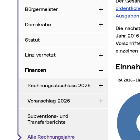
Der Gesa
ordentlic
Bürgermeister
Aufklappen
Ausgaben
Demokratie
Aufklappen
Die nachstehende Übersicht zeigt die Einnahmen und Ausgaben der Stadt Linz für das
Jahr 2016 
Statut
Vorschrift
einzelnen 
Linz vernetzt
Aufklappen
Einna
Finanzen
Zuklappen
Rechnungsabschluss 2025
Aufklappen
Voranschlag 2026
Aufklappen
Subventions- und
Transferberichte
(aktueller Menüpunkt)
Alle Rechnungsjahre