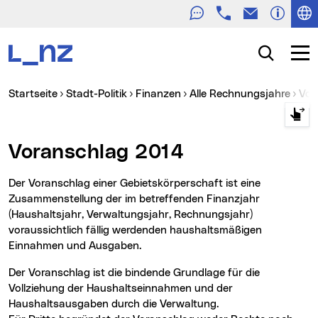
Telefon
E-Mail
Zur Navigation
Zum Inhalt
Zur Suche
Suche
Navig
Sie sind hier:
Startseite
Stadt-Politik
Finanzen
Alle Rechnungsjahre
Vo
Voranschlag 2014
Der Voranschlag einer Gebietskörperschaft ist eine
Zusammenstellung der im betreffenden Finanzjahr
(Haushaltsjahr, Verwaltungsjahr, Rechnungsjahr)
voraussichtlich fällig werdenden haushaltsmäßigen
Einnahmen und Ausgaben.
Der Voranschlag ist die bindende Grundlage für die
Vollziehung der Haushaltseinnahmen und der
Haushaltsausgaben durch die Verwaltung.