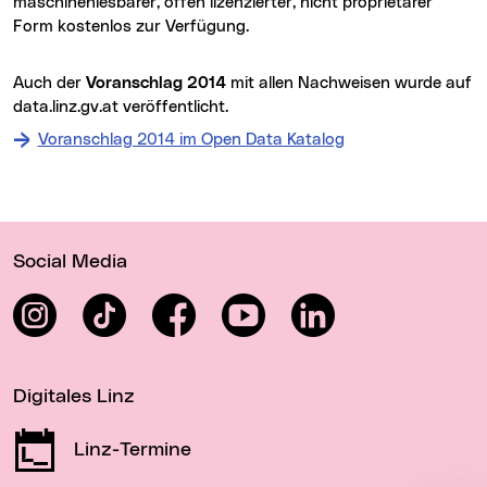
maschinenlesbarer, offen lizenzierter, nicht proprietärer
Form kostenlos zur Verfügung.
Auch der
Voranschlag 2014
mit allen Nachweisen wurde auf
data.linz.gv.at
(neues Fenster)
veröffentlicht.
Voranschlag 2014 im Open Data Katalog
Wichtige Links
Social Media
Instagram
TikTok
Facebook
YouTube
LinkedIn
Digitales Linz
Linz-Termine