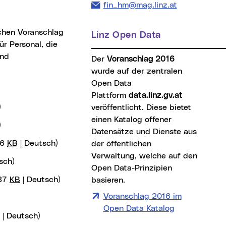
E-Mail Adresse:
fin_hm@mag.linz.at
ichen Voranschlag
Linz Open Data
r Personal, die
und
Der
Voranschlag 2016
wurde auf der zentralen
Open Data
Plattform
data.linz.gv.at
)
veröffentlicht. Diese bietet
einen Katalog offener
)
Datensätze und Dienste aus
96
KB
| Deutsch)
der öffentlichen
Verwaltung, welche auf den
sch)
Open Data-Prinzipien
137
KB
| Deutsch)
basieren.
Voranschlag 2016 im
Open Data Katalog
| Deutsch)