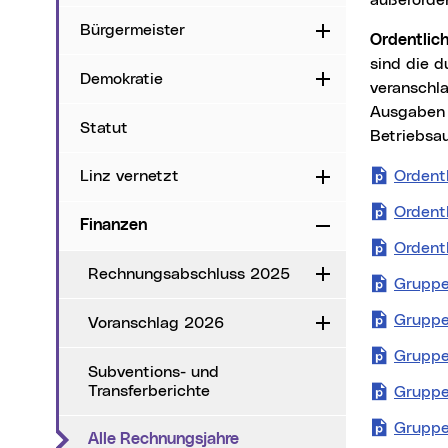
außerorde
Bürgermeister
Aufklappen
Ordentli
sind die 
Demokratie
Aufklappen
veranschl
Ausgaben f
Statut
Betriebsa
Ordent
Linz vernetzt
Aufklappen
Ordentl
Finanzen
Zuklappen
Ordent
Rechnungsabschluss 2025
Aufklappen
Gruppe
Gruppe
Voranschlag 2026
Aufklappen
Gruppe
Subventions- und
Transferberichte
Gruppe 
Gruppe
(aktueller Menüpunkt)
Alle Rechnungsjahre