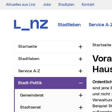
Aktuelles aus Linz
Jobs
Stadtplan
Kontakt
Zur Navigation
Zum Inhalt
Zur Suche
Stadtleben
Service A-
Sie sind hi
Startseite
Startseite
Aufklappen
Voranschlag 2016 - Ordentlicher
Stadtleben
Aufklappen
Haus
Service A-Z
Aufklappen
Ordentli
Stadt-Politik
Zuklappen
sind jene 
und nicht 
Gemeinderat
Aufklappen
Verwaltun
Beispiel 
Stadtsenat
Aufklappen