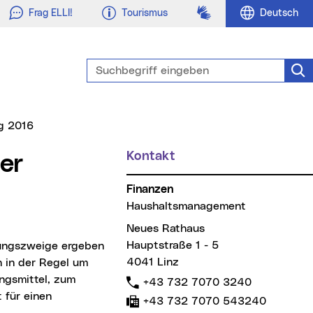
Gebärdensprache
Frag ELLI!
Tourismus
Deutsch
Suchbegriff eingeben
Suc
ag 2016
Kontakt
Finanzen
Haushaltsmanagement
Neues Rathaus
Hauptstraße 1 - 5
ltungszweige ergeben
4041 Linz
h in der Regel um
ngsmittel, zum
Telefon:
+43 732 7070 3240
 für einen
Fax:
+43 732 7070 543240