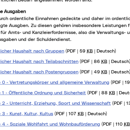
ntlichen Bedarf angesammelt worden sind.
che Ausgaben
durch ordentliche Einnahmen gedeckte und daher im ordentl
agte Ausgben. Zu diesen gehören insbesondere Leistungen fü
ür Amts- und Kanzleierfordernisse, also die Verwaltungs- 
usgaben und der Schuldendienst.
licher Haushalt nach Gruppen
(PDF | 59
KB
| Deutsch)
icher Haushalt nach Teilabschnitten
(PDF | 86
KB
| Deutsch
licher Haushalt nach Postengruppen
(PDF | 49
KB
| Deutsch
 0 - Vertretungskörper und allgemeine Verwaltung
(PDF | 1
 1 - Öffentliche Ordnung und Sicherheit
(PDF | 88
KB
| Deut
 2 - Unterricht, Erziehung, Sport und Wissenschaft
(PDF | 
3 - Kunst, Kultur, Kultus
(PDF | 107
KB
| Deutsch)
 4 - Soziale Wohlfahrt und Wohnbauförderung
(PDF | 110
KB