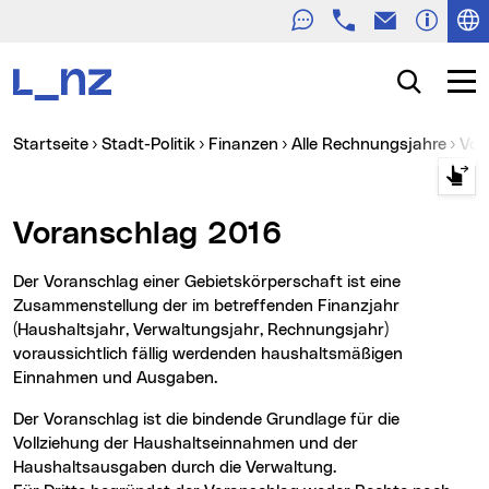
Telefon
E-Mail
Zur Navigation
Zum Inhalt
Zur Suche
Suche
Navig
Sie sind hier:
Startseite
Stadt-Politik
Finanzen
Alle Rechnungsjahre
Vo
Voranschlag 2016
Der Voranschlag einer Gebietskörperschaft ist eine
Zusammenstellung der im betreffenden Finanzjahr
(Haushaltsjahr, Verwaltungsjahr, Rechnungsjahr)
voraussichtlich fällig werdenden haushaltsmäßigen
Einnahmen und Ausgaben.
Der Voranschlag ist die bindende Grundlage für die
Vollziehung der Haushaltseinnahmen und der
Haushaltsausgaben durch die Verwaltung.