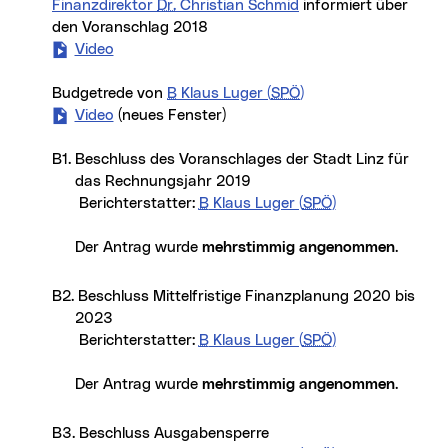
Finanzdirektor
Dr.
Christian Schmid
informiert über
den Voranschlag 2018
Video
- Finanzdirektor
Dr.
Christian Schmid informiert
Budgetrede von
B
Klaus Luger (
SPÖ
)
Video
- Budgetrede von Bürgermeister Klaus Luger
(neues Fenster)
B1. Beschluss des Voranschlages der Stadt Linz für
das Rechnungsjahr 2019
Berichterstatter:
B
Klaus Luger (
SPÖ
)
Der Antrag wurde
mehrstimmig angenommen
.
B2. Beschluss Mittelfristige Finanzplanung 2020 bis
2023
Berichterstatter:
B
Klaus Luger (
SPÖ
)
Der Antrag wurde
mehrstimmig angenommen
.
B3. Beschluss Ausgabensperre