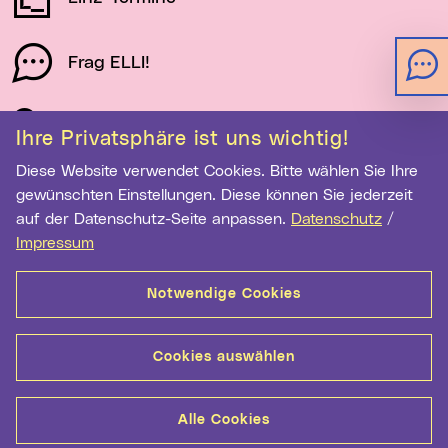
Frag ELLI!
Schau auf Linz
Ihre Privatsphäre ist uns wichtig!
Diese Website verwendet Cookies. Bitte wählen Sie Ihre
gewünschten Einstellungen. Diese können Sie jederzeit
Newsletter-Anmeldung
auf der Datenschutz-Seite anpassen.
Datenschutz
/
E-Mail-Adresse eingeben
Impressum
Notwendige Cookies
Anmelden
Cookies auswählen
Kontakt
Hilfe
Sitemap
Barrierefreiheit
Alle Cookies
Datenschutz
Medientransparenz
Impressum