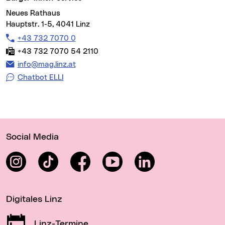
Neues Rathaus
Hauptstr. 1-5, 4041 Linz
Telefon:
+43 732 7070 0
Fax:
+43 732 7070 54 2110
E-Mail Adresse:
info@mag.linz.at
Chatbot ELLI
Wichtige Links
Social Media
Instagram
TikTok
Facebook
YouTube
LinkedIn
Digitales Linz
Linz-Termine