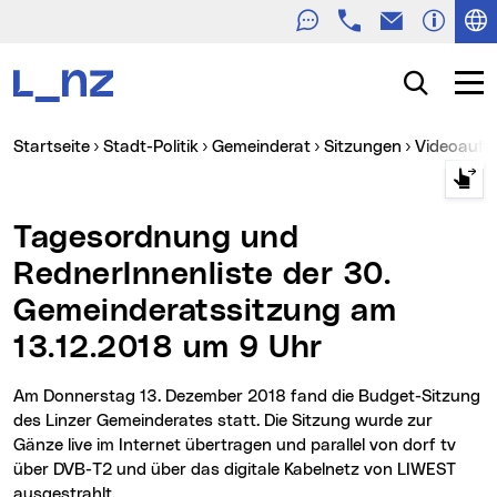
Telefon
E-Mail
Zur Navigation
Zum Inhalt
Zur Suche
Suche
Navig
Sie sind hier:
Startseite
Stadt-Politik
Gemeinderat
Sitzungen
Videoauf
Tagesordnung und
RednerInnenliste der 30.
Gemeinderatssitzung am
13.12.2018 um 9 Uhr
Am Donnerstag 13. Dezember 2018 fand die Budget-Sitzung
des Linzer Gemeinderates statt. Die Sitzung wurde zur
Gänze live im Internet übertragen und parallel von dorf tv
über DVB-T2 und über das digitale Kabelnetz von LIWEST
ausgestrahlt.