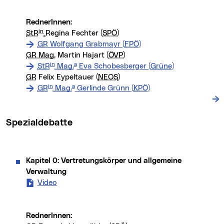
RednerInnen:
in
StR
Regina Fechter (
SPÖ
)
GR
Wolfgang Grabmayr (
FPÖ
)
GR Mag.
Martin Hajart (
ÖVP
)
in
a
StR
Mag.
Eva Schobesberger (
Grüne
)
GR
Felix Eypeltauer (
NEOS
)
in
a
GR
Mag.
Gerlinde Grünn (
KPÖ
)
Spezialdebatte
Kapitel 0: Vertretungskörper und allgemeine
Verwaltung
Video
- Kapitel 0: Vertretungskörper und allgemeine V
RednerInnen: