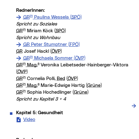
RednerInnen:
in
GR
Paulina Wessela (
SPÖ
)
Spricht zu Soziales
in
GR
Miriam Köck (
SPÖ
)
Spricht zu Wohnbau
GR
Peter Stumptner (
FPÖ
)
GR
Josef Hackl (
ÖVP
)
in
GR
Michaela Sommer (
ÖVP
)
in
a
GR
Mag.
Veronika Leibetseder-Hainberger-Viktora
(
ÖVP
)
in
GR
Cornelia Polli,
Bed
(
ÖVP
)
in
a
GR
Mag.
Marie-Edwige Hartig (
Grüne
)
in
GR
Sophia Hochedlinger (
Grüne
)
Spricht zu Kapitel 3 + 4
Kapitel 5: Gesundheit
Video
- Kapitel 5: Gesundheit (neues Fenster)