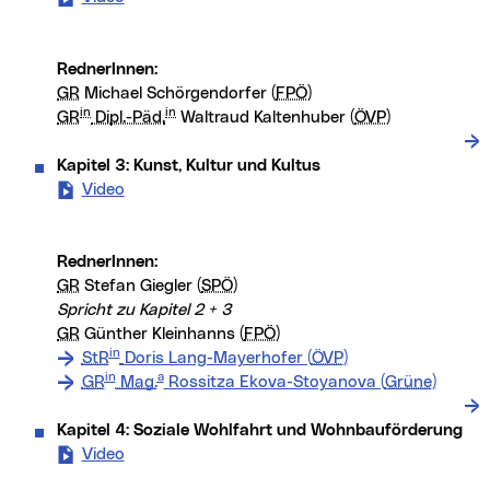
RednerInnen:
GR
Michael Schörgendorfer (
FPÖ
)
in
in
GR
Dipl.-Päd.
Waltraud Kaltenhuber (
ÖVP
)
Kapitel 3: Kunst, Kultur und Kultus
Video
- Kapitel 3: Kunst, Kultur und Kultus (neues Fens
RednerInnen:
GR
Stefan Giegler (
SPÖ
)
Spricht zu Kapitel 2 + 3
GR
Günther Kleinhanns (
FPÖ
)
in
StR
Doris Lang-Mayerhofer (
ÖVP
)
in
a
GR
Mag.
Rossitza Ekova-Stoyanova (
Grüne
)
Kapitel 4: Soziale Wohlfahrt und Wohnbauförderung
Video
- Kapitel 4: Soziale Wohlfahrt und Wohnbauförd