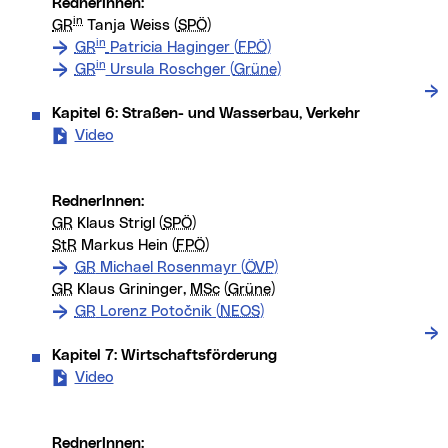
RednerInnen:
in
GR
Tanja Weiss (
SPÖ
)
in
GR
Patricia Haginger (
FPÖ
)
in
GR
Ursula Roschger (
Grüne
)
Kapitel 6: Straßen- und Wasserbau, Verkehr
Video
- Kapitel 6: Straßen- und Wasserbau, Verkehr (n
RednerInnen:
GR
Klaus Strigl (
SPÖ
)
StR
Markus Hein (
FPÖ
)
GR
Michael Rosenmayr (
ÖVP
)
GR
Klaus Grininger,
MSc
(
Grüne
)
GR
Lorenz Potočnik (
NEOS
)
Kapitel 7: Wirtschaftsförderung
Video
- Kapitel 7: Wirtschaftsförderung (neues Fenster
RednerInnen: