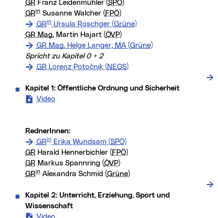
GR
Franz Leidenmühler (
SPÖ
)
in
GR
Susanne Walcher (
FPÖ
)
in
GR
Ursula Roschger (
Grüne
)
GR Mag.
Martin Hajart (
ÖVP
)
GR Mag.
Helge Langer,
MA
(
Grüne
)
Spricht zu Kapitel 0 + 2
GR
Lorenz Potočnik (
NEOS
)
Kapitel 1: Öffentliche Ordnung und Sicherheit
Video
- Kapitel 1: Öffentliche Ordnung und Sicherheit 
RednerInnen:
in
GR
Erika Wundsam (
SPÖ
)
GR
Harald Hennerbichler (
FPÖ
)
GR
Markus Spannring (
ÖVP
)
in
GR
Alexandra Schmid (
Grüne
)
Kapitel 2: Unterricht, Erziehung, Sport und
Wissenschaft
Video
- Kapitel 2: Unterricht, Erziehung, Sport und Wi