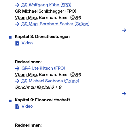
GR
Wolfgang Kühn (
SPÖ
)
GR
Michael Schilchegger (
FPÖ
)
Vbgm Mag.
Bernhard Baier (
ÖVP
)
GR Mag.
Bernhard Seeber (
Grüne
)
Kapitel 8: Dienstleistungen
Video
- Kapitel 8: Dienstleistungen (neues Fenster)
RednerInnen:
in
GR
Ute Klitsch (
FPÖ
)
Vbgm Mag.
Bernhard Baier (
ÖVP
)
GR
Michael Svoboda (
Grüne
)
Spricht zu Kapitel 8 + 9
Kapitel 9: Finanzwirtschaft
Video
- Kapitel 9: Finanzwirtschaft (neues Fenster)
RednerInnen: