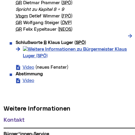
GR
Dietmar Prammer (
SPÖ
)
Spricht zu Kapitel 8 + 9
Vbgm
Detlef Wimmer (
FPÖ
)
GR
Wolfgang Steiger (
ÖVP
)
GR
Felix Eypeltauer (
NEOS
)
Schlußworte
B
Klaus Luger (
SPÖ
)
Video
- Schlussworte
(neues Fenster)
B
Klaus Luger (
SPÖ
)
Abstimmung
Video
- Abstimmung (neues Fenster)
Weitere Informationen
Kontakt
Bürger*innen-Service