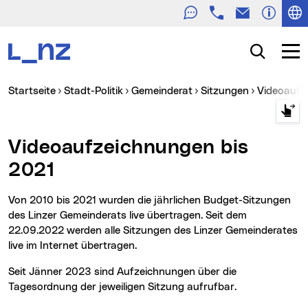
Telefon
E-Mail
Zur Navigation
Zum Inhalt
Zur Suche
Suche
Navig
Sie sind hier:
Startseite
Stadt-Politik
Gemeinderat
Sitzungen
Videoauf
Videoaufzeichnungen bis
2021
Von 2010 bis 2021 wurden die jährlichen Budget-Sitzungen
des Linzer Gemeinderats live übertragen. Seit dem
22.09.2022 werden alle Sitzungen des Linzer Gemeinderates
live im Internet übertragen.
Seit Jänner 2023 sind Aufzeichnungen über die
Tagesordnung der jeweiligen Sitzung aufrufbar.