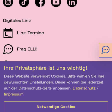
Digitales Linz
Linz-Termine
Frag ELLI!
Schau auf Linz
Ihre Privatsphäre ist uns wichtig!
Diese Website verwendet Cookies. Bitte wählen Sie Ihre
gewünschten Einstellungen. Diese können Sie jederzeit
Newsletter-Anmeldung
auf der Datenschutz-Seite anpassen.
Datenschutz
/
E-Mail-Adresse eingeben
Impressum
Notwendige Cookies