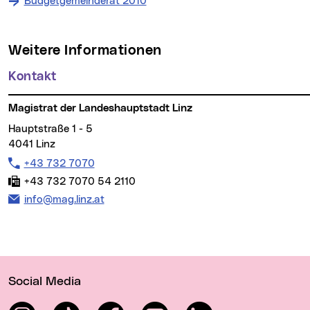
Budgetgemeinderat 2010
Weitere Informationen
Kontakt
Magistrat der Landeshauptstadt Linz
Hauptstraße 1 - 5
4041 Linz
Telefon:
+43 732 7070
Fax:
+43 732 7070 54 2110
E-Mail Adresse:
info@mag.linz.at
Wichtige Links
Social Media
Instagram
TikTok
Facebook
YouTube
LinkedIn