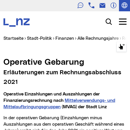
Telefon
E-Mail
Zur Navigation
Zum Inhalt
Zur Suche
Suche
Navig
Sie sind hier:
Startseite
Stadt-Politik
Finanzen
Alle Rechnungsjahre
Re
Operative Gebarung
Erläuterungen zum Rechnungsabschluss
2021
Operative Einzahlungen und Auszahlungen der
Finanzierungsrechnung nach
Mittelverwendungs- und
Mittelaufbringungsgruppen
(MVAG) der Stadt Linz
In der operativen Gebarung (Einzahlungen minus
Auszahlungen aus dem operativen Geschäft während eines