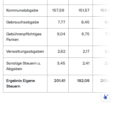
Kommunalabgabe
157,59
151,57
159,45
Gebrauchsabgabe
7,77
8,45
8,02
Gebührenpflichtiges
9,04
6,75
7,97
Parken
Verwaltungsabgaben
2,62
2,17
2,39
Sonstige Steuern u.
3,45
2,41
2,00
Abgaben
Ergebnis Eigene
201,41
192,09
201,94
Steuern