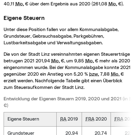
40,11
Mio.
€ über dem Ergebnis aus 2020 (261,08
Mio.
€).
Eigene Steuern
Unter diese Position fallen vor allem Kommunalabgabe,
Grundsteuer, Gebrauchsabgabe, Parkgebühren,
Lustbarkeitsabgabe und Verwaltungsabgaben.
Die von der Stadt Linz vereinnahmten eigenen Steuererträge
betrugen 2021 201,94
Mio.
€, um 9,85
Mio.
€ mehr als 2020
eingenommen wurde. Bei der Kommunalabgabe konnte 2021
gegenüber 2020 ein Anstieg von 5,20 %
bzw.
7,88
Mio.
€
erzielt werden. Nachfolgende Tabelle gibt einen Überblick
zum Steueraufkommen der Stadt Linz.
Entwicklung der Eigenen Steuern 2019, 2020 und 2021 (in
Mi
€)
Eigene Steuern
RA
2019
FRA
2020
FRA
2021
Grundsteuer
20,94
20,74
22,11