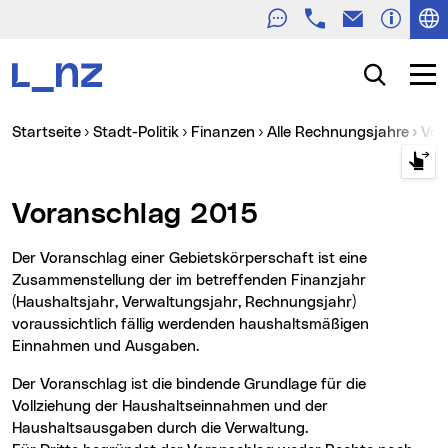
Telefon
E-Mail
Zur Navigation
Zum Inhalt
Zur Suche
Suche
Navig
Sie sind hier:
Startseite
Stadt-Politik
Finanzen
Alle Rechnungsjahre
Vo
Voranschlag 2015
Der Voranschlag einer Gebietskörperschaft ist eine
Zusammenstellung der im betreffenden Finanzjahr
(Haushaltsjahr, Verwaltungsjahr, Rechnungsjahr)
voraussichtlich fällig werdenden haushaltsmäßigen
Einnahmen und Ausgaben.
Der Voranschlag ist die bindende Grundlage für die
Vollziehung der Haushaltseinnahmen und der
Haushaltsausgaben durch die Verwaltung.