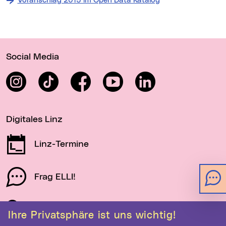
Voranschlag 2015 im Open Data Katalog
Wichtige Links
Social Media
Instagram
TikTok
Facebook
YouTube
LinkedIn
Digitales Linz
Linz-Termine
Frag ELLI!
Schau auf Linz
Ihre Privatsphäre ist uns wichtig!