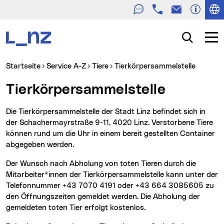
Telefon
E-Mail
Zur Navigation
Zum Inhalt
Zur Suche
Suche
Navig
Sie sind hier:
(aktuell
Startseite
Service A-Z
Tiere
Tierkörpersammelstelle
Tierkörpersammelstelle
Die Tierkörpersammelstelle der Stadt Linz befindet sich in
der Schachermayrstraße 9-11, 4020 Linz. Verstorbene Tiere
können rund um die Uhr in einem bereit gestellten Container
abgegeben werden.
Der Wunsch nach Abholung von toten Tieren durch die
Mitarbeiter*innen der Tierkörpersammelstelle kann unter der
Telefonnummer +43 7070 4191 oder +43 664 3085605 zu
den Öffnungszeiten gemeldet werden. Die Abholung der
gemeldeten toten Tier erfolgt kostenlos.