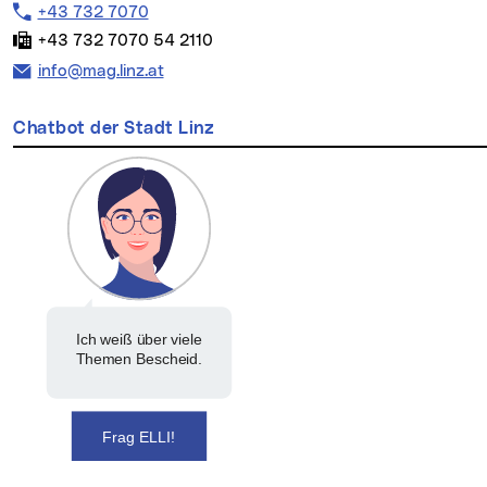
Telefon:
+43 732 7070
Fax:
+43 732 7070 54 2110
E-Mail Adresse:
info@mag.linz.at
Chatbot der Stadt Linz
Ich weiß über viele
Themen Bescheid.
Frag ELLI!