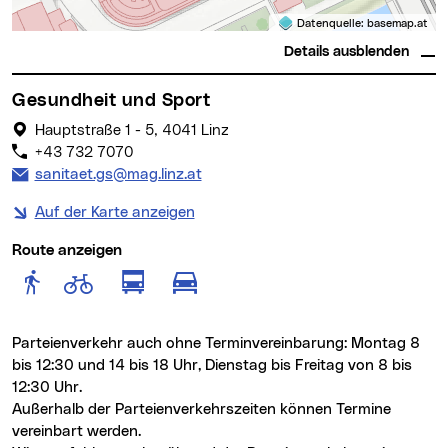
Datenquelle:
basemap.at
Details ausblenden
Gesundheit und Sport
Hauptstraße 1 - 5, 4041 Linz
+43 732 7070
E-Mail Adresse:
sanitaet.gs@mag.linz.at
Auf der Karte anzeigen
Route anzeigen
Route anzeigen für Fußgänger
Route anzeigen für Radfahr
Route anzeigen für öffentlich
Route anzeigen für motor
Parteienverkehr auch ohne Terminvereinbarung: Montag 8
bis 12:30 und 14 bis 18 Uhr, Dienstag bis Freitag von 8 bis
12:30 Uhr.
Außerhalb der Parteienverkehrszeiten können Termine
vereinbart werden.