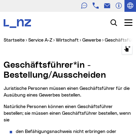
Telefon
E-Mail
Zur Navigation
Zum Inhalt
Zur Suche
Suche
Navig
Sie sind hier:
Startseite
Service A-Z
Wirtschaft
Gewerbe
Geschäftsfüh
Geschäftsführer*in -
Bestellung/Ausscheiden
Juristische Personen müssen einen Geschäftsführer für die
Ausübung eines Gewerbes bestellen.
Natürliche Personen können einen Geschäftsführer
bestellen; sie müssen einen Geschäftsführer bestellen, wenn
sie
den Befähigungsnachweis nicht erbringen oder