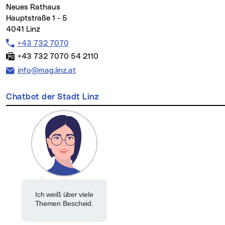
Neues Rathaus
Hauptstraße 1 - 5
4041 Linz
Telefon:
+43 732 7070
Fax:
+43 732 7070 54 2110
E-Mail Adresse:
info@mag.linz.at
Chatbot der Stadt Linz
Ich weiß über viele
Themen Bescheid.