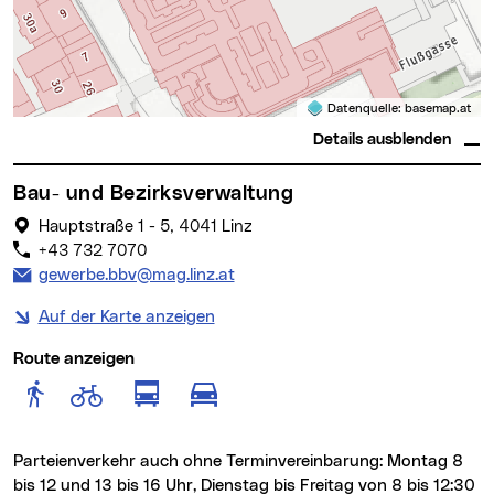
Datenquelle:
basemap.at
Details ausblenden
Bau- und Bezirksverwaltung
Hauptstraße 1 - 5, 4041 Linz
+43 732 7070
E-Mail Adresse:
gewerbe.bbv@mag.linz.at
Auf der Karte anzeigen
Route anzeigen
Route anzeigen für Fußgänger
Route anzeigen für Radfahr
Route anzeigen für öffentlich
Route anzeigen für motor
Parteienverkehr auch ohne Terminvereinbarung: Montag 8
bis 12 und 13 bis 16 Uhr, Dienstag bis Freitag von 8 bis 12:30