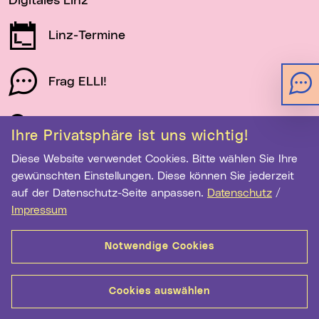
Digitales Linz
Linz-Termine
Frag ELLI!
Schau auf Linz
Ihre Privatsphäre ist uns wichtig!
Diese Website verwendet Cookies. Bitte wählen Sie Ihre
gewünschten Einstellungen. Diese können Sie jederzeit
Newsletter-Anmeldung
auf der Datenschutz-Seite anpassen.
Datenschutz
/
E-Mail-Adresse eingeben
Impressum
Notwendige Cookies
Anmelden
Cookies auswählen