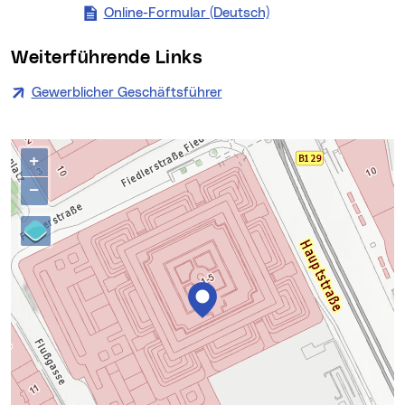
Online-Formular (Deutsch)
(neues Fenster)
Weiterführende Links
Gewerblicher Geschäftsführer
(neues Fenster)
Kontakte
Karte überspringen
+
−