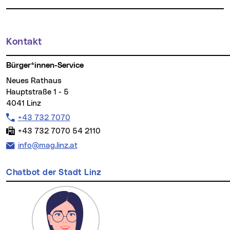
Kontakt
Weitere Informationen
Bürger*innen-Service
Neues Rathaus
Hauptstraße 1 - 5
4041 Linz
Telefon:
+43 732 7070
Fax:
+43 732 7070 54 2110
E-Mail Adresse:
info@mag.linz.at
Chatbot der Stadt Linz