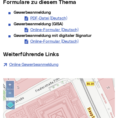
Formulare zu diesem Thema
Gewerbeanmeldung
PDF-Datei (Deutsch)
Gewerbeanmeldung (neues 
Gewerbeanmeldung (GISA)
Online-Formular (Deutsch)
(neues Fenster)
Gewerbeanmeldung mit digitaler Signatur
Online-Formular (Deutsch)
(neues Fenster)
Weiterführende Links
Online Gewerbeanmeldung
(neues Fenster)
Kontakte
Karte überspringen
+
−