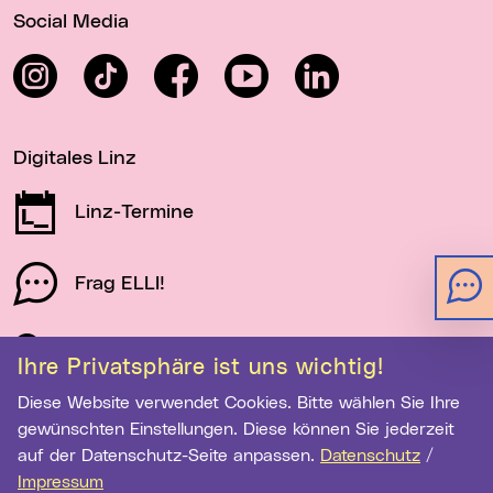
Social Media
Instagram
TikTok
Facebook
YouTube
LinkedIn
Digitales Linz
Linz-Termine
Frag ELLI!
Schau auf Linz
Ihre Privatsphäre ist uns wichtig!
Diese Website verwendet Cookies. Bitte wählen Sie Ihre
gewünschten Einstellungen. Diese können Sie jederzeit
Newsletter-Anmeldung
auf der Datenschutz-Seite anpassen.
Datenschutz
/
E-Mail-Adresse eingeben
Impressum