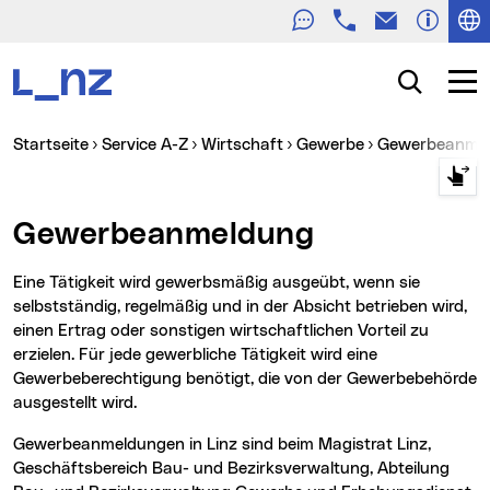
Telefon
E-Mail
Zur Navigation
Zum Inhalt
Zur Suche
Suche
Navig
Sie sind hier:
Startseite
Service A-Z
Wirtschaft
Gewerbe
Gewerbeanme
Gewerbeanmeldung
Eine Tätigkeit wird gewerbsmäßig ausgeübt, wenn sie
selbstständig, regelmäßig und in der Absicht betrieben wird,
einen Ertrag oder sonstigen wirtschaftlichen Vorteil zu
erzielen. Für jede gewerbliche Tätigkeit wird eine
Gewerbeberechtigung benötigt, die von der Gewerbebehörde
ausgestellt wird.
Gewerbeanmeldungen in Linz sind beim Magistrat Linz,
Geschäftsbereich Bau- und Bezirksverwaltung, Abteilung