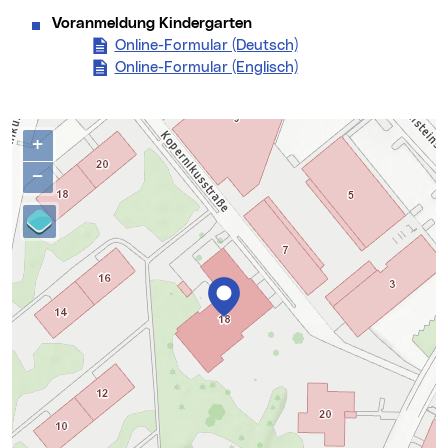
Voranmeldung Kindergarten
Online-Formular (Deutsch)
(neues Fenster)
Online-Formular (Englisch)
(neues Fenster)
Kontakte
Karte überspringen
+
−