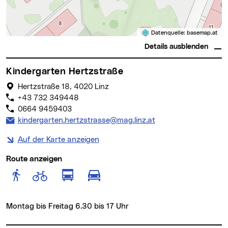
Datenquelle:
basemap.at
Details ausblenden
Kindergarten Hertzstraße
Hertzstraße 18, 4020 Linz
+43 732 349448
0664 9459403
E-Mail Adresse:
kindergarten.hertzstrasse@mag.linz.at
Auf der Karte anzeigen
Route anzeigen
Route anzeigen für Fußgänger
Route anzeigen für Radfahr
Route anzeigen für öffentlich
Route anzeigen für motor
Montag bis Freitag 6.30 bis 17 Uhr