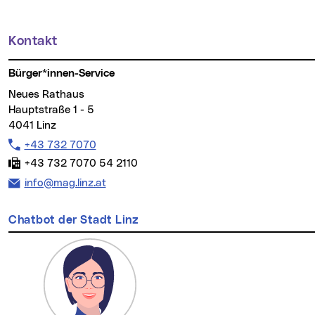
Kontakt
Weitere Informationen
Bürger*innen-Service
Neues Rathaus
Hauptstraße 1 - 5
4041 Linz
Telefon:
+43 732 7070
Fax:
+43 732 7070 54 2110
E-Mail Adresse:
info@mag.linz.at
Chatbot der Stadt Linz