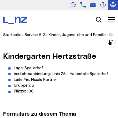
Telefon
E-Mail
Zur Navigation
Zum Inhalt
Zur Suche
Suche
Navig
Sie sind hier:
Startseite
Service A-Z
Kinder, Jugendliche und Familie
Kin
Kindergarten Hertzstraße
Lage: Spallerhof
Verkehrsanbindung: Linie 25 - Haltestelle Spallerhof
Leiter*in: Nicole Furtner
Gruppen: 5
Plätze: 106
Formulare zu diesem Thema