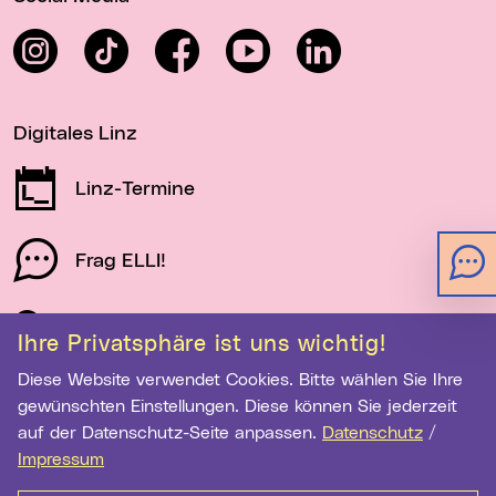
Instagram
TikTok
Facebook
YouTube
LinkedIn
Digitales Linz
Linz-Termine
Frag ELLI!
Schau auf Linz
Ihre Privatsphäre ist uns wichtig!
Diese Website verwendet Cookies. Bitte wählen Sie Ihre
gewünschten Einstellungen. Diese können Sie jederzeit
Newsletter-Anmeldung
auf der Datenschutz-Seite anpassen.
Datenschutz
/
Impressum
E-Mail-Adresse eingeben