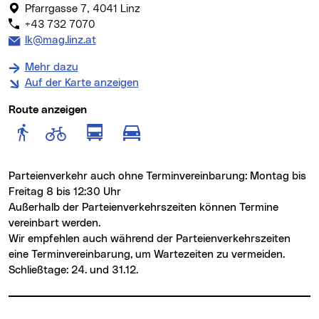
Pfarrgasse 7, 4041 Linz
+43 732 7070
E-Mail Adresse:
lk@mag.linz.at
Mehr dazu
Auf der Karte anzeigen
Route anzeigen
Route anzeigen für Fußgänger
Route anzeigen für Radfahr
Route anzeigen für öffentlich
Route anzeigen für motor
Parteienverkehr auch ohne Terminvereinbarung: Montag bis
Freitag 8 bis 12:30 Uhr
Außerhalb der Parteienverkehrszeiten können Termine
vereinbart werden.
Wir empfehlen auch während der Parteienverkehrszeiten
eine Terminvereinbarung, um Wartezeiten zu vermeiden.
Schließtage: 24. und 31.12.