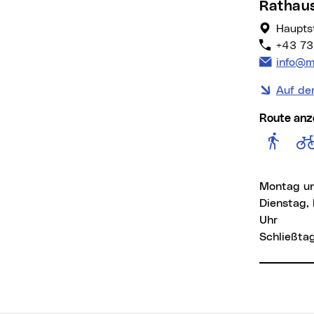
Rathau
Hauptst
+43 73
E-Mail 
info@ma
Auf de
Route anz
Rout
Montag un
Dienstag, 
Uhr
Schließtag