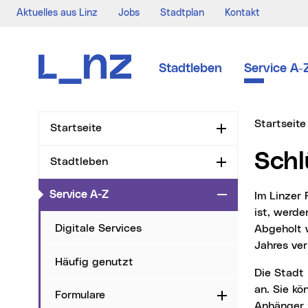
Aktuelles aus Linz
Jobs
Stadtplan
Kontakt
Zur Navigation
Zum Inhalt
Zur Suche
Stadtleben
Service A-
Sie sind hi
Startseite
Startseite
Aufklappen
Sch
Stadtleben
Aufklappen
(aktueller Menüpunkt)
Service A-Z
Zuklappen
Im Linzer Fundservcie, dass im Bürger*innen-Service Center im Neuen Rathaus integriert
ist, werde
Digitale Services
Abgeholt 
Jahres ver
Häufig genutzt
Die Stadt Linz bietet daher ein eigenes Schlüsselfundservice mit registrierten Anhängern
an. Sie kö
Formulare
Aufklappen
Anhänger 