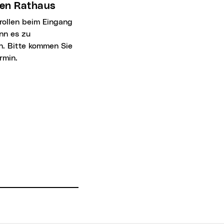
en Rathaus
nn es zu
. Bitte kommen Sie
rmin.
rsmittel
 Individualverkehr