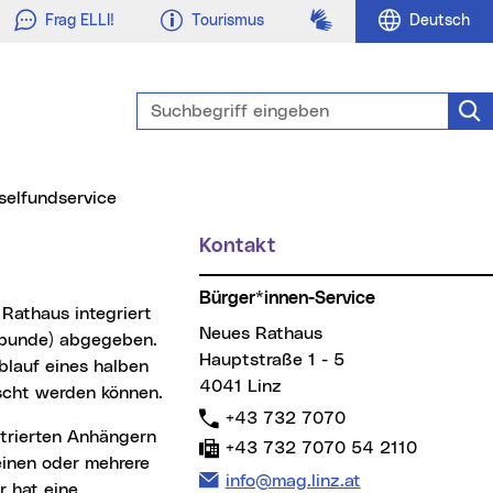
Gebärdensprache
Frag ELLI!
Tourismus
Deutsch
Suchbegriff eingeben
Suc
(aktueller Menüpunkt)
sselfundservice
Kontakt
Weitere Informationen
Bürger*innen-Service
Neues Rathaus
elbunde) abgegeben.
Hauptstraße 1 - 5
blauf eines halben
4041 Linz
rscht werden können.
Telefon:
+43 732 7070
Fax:
+43 732 7070 54 2110
einen oder mehrere
E-Mail Adresse:
info@mag.linz.at
r hat eine