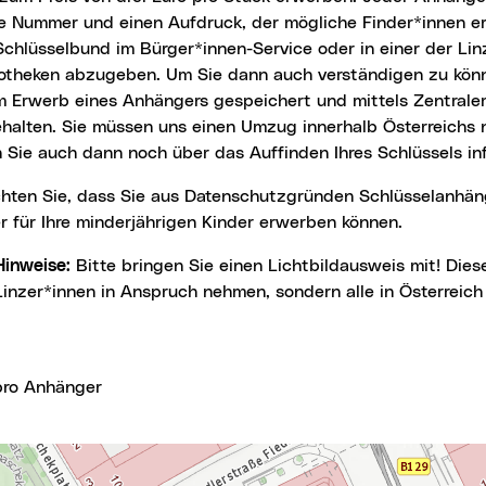
le Nummer und einen Aufdruck, der mögliche Finder*innen er
chlüsselbund im Bürger*innen-Service oder in einer der Lin
iotheken abzugeben. Um Sie dann auch verständigen zu könn
m Erwerb eines Anhängers gespeichert und mittels Zentrale
ehalten. Sie müssen uns einen Umzug innerhalb Österreichs 
 Sie auch dann noch über das Auffinden Ihres Schlüssels in
er für Ihre minderjährigen Kinder erwerben können.
 Hinweise:
Bitte bringen Sie einen Lichtbildausweis mit! Dies
Linzer*innen in Anspruch nehmen, sondern alle in Österreic
 pro Anhänger
te
springen