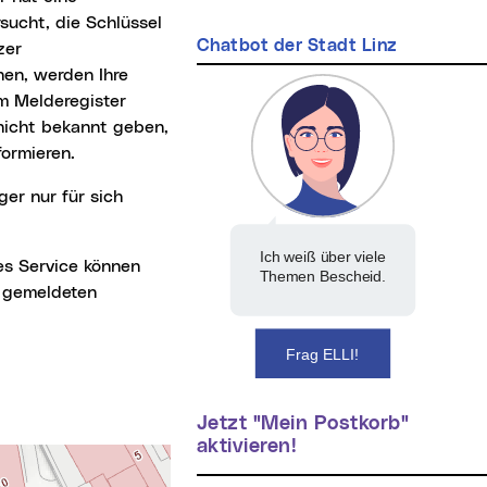
sucht, die Schlüssel
Chatbot der Stadt Linz
zer
en, werden Ihre
m Melderegister
nicht bekannt geben,
formieren.
Ich weiß über viele
es Service können
Themen Bescheid.
h gemeldeten
Frag ELLI!
Jetzt "Mein Postkorb"
aktivieren!