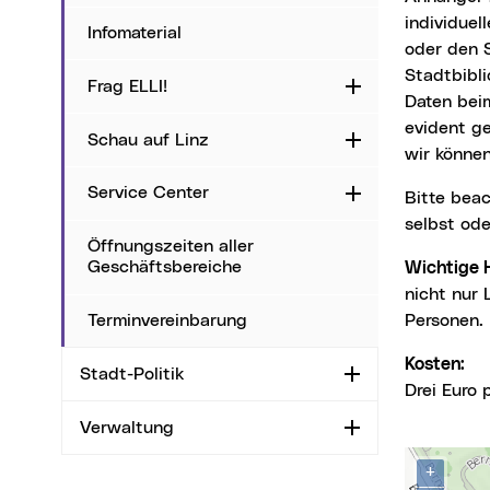
individuel
Infomaterial
oder den S
Stadtbibl
Frag ELLI!
Aufklappen
Daten bei
evident g
Schau auf Linz
Aufklappen
wir können
Service Center
Aufklappen
Bitte beachten Sie, dass Sie aus Datenschutzgründen Schlüsselanhänger nur für sich
selbst od
Öffnungszeiten aller
Geschäftsbereiche
Wichtige
nicht nur 
Terminvereinbarung
Personen.
Kosten:
Stadt-Politik
Aufklappen
Drei Euro
Verwaltung
Aufklappen
Kontak
Karte über
+