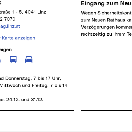
s
Eingang zum Neu
raße 1 - 5, 4041 Linz
Wegen Sicherheitskontrollen beim Eingang
2 7070
zum Neuen Rathaus ka
Adresse:
g.linz.at
Verzögerungen kommen
rechtzeitig zu Ihrem Te
r Karte anzeigen
eigen
e anzeigen für Fußgänger
Route anzeigen für öffentliche Verkeh
Route anzeigen für Radfahrer
Route anzeigen für motorisierten
d Donnerstag, 7 bis 17 Uhr,
Mittwoch und Freitag, 7 bis 14
e: 24.12. und 31.12.