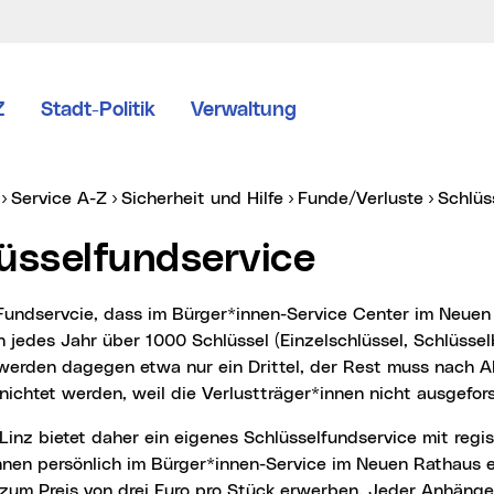
Z
Stadt-Politik
Verwaltung
er:
Service A-Z
Sicherheit und Hilfe
Funde/Verluste
Schlü
lüsselfundservice
n jedes Jahr über 1000 Schlüssel (Einzelschlüssel, Schlüss
werden dagegen etwa nur ein Drittel, der Rest muss nach A
nichtet werden, weil die Verlustträger*innen nicht ausgefo
nnen persönlich im Bürger*innen-Service im Neuen Rathaus 
zum Preis von drei Euro pro Stück erwerben. Jeder Anhänge