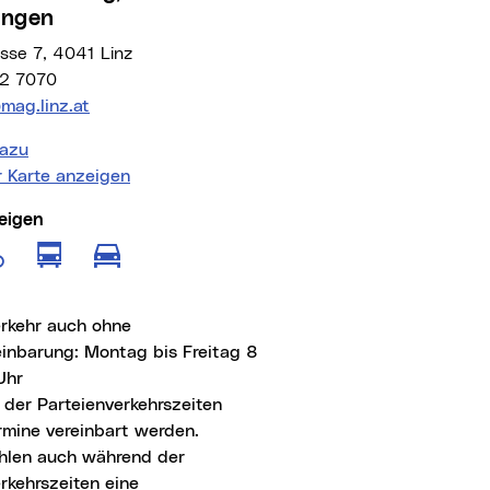
ungen
sse 7, 4041 Linz
2 7070
Adresse:
mag.linz.at
azu
r Karte anzeigen
eigen
e anzeigen für Fußgänger
Route anzeigen für öffentliche Verkeh
Route anzeigen für Radfahrer
Route anzeigen für motorisierten
erkehr auch ohne
einbarung: Montag bis Freitag 8
Uhr
 der Parteienverkehrszeiten
rmine vereinbart werden.
hlen auch während der
rkehrszeiten eine