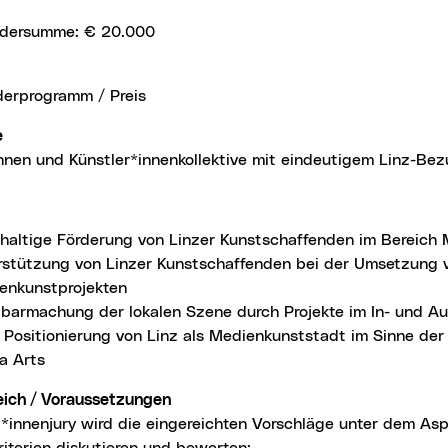
rdersumme: € 20.000
derprogramm / Preis
e
innen und Künstler*innenkollektive mit eindeutigem Linz-Be
haltige Förderung von Linzer Kunstschaffenden im Bereich
rstützung von Linzer Kunstschaffenden bei der Umsetzung 
enkunstprojekten
tbarmachung der lokalen Szene durch Projekte im In- und A
e Positionierung von Linz als Medienkunststadt im Sinne de
a Arts
reich / Voraussetzungen
*innenjury wird die eingereichten Vorschläge unter dem As