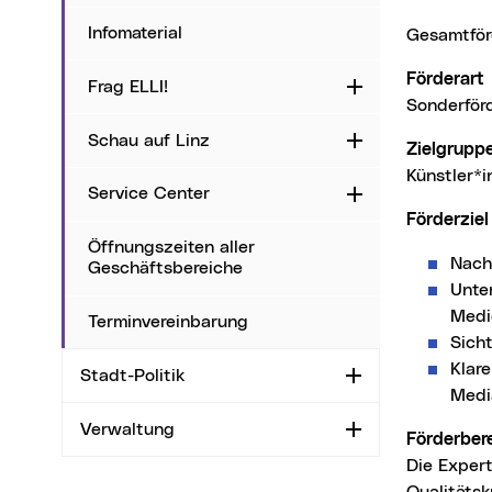
Infomaterial
Gesamtfö
Förderart
Frag ELLI!
Aufklappen
Sonderför
Schau auf Linz
Aufklappen
Zielgrupp
Künstler*
Service Center
Aufklappen
Förderziel
Öffnungszeiten aller
Nach
Geschäftsbereiche
Unte
Medi
Terminvereinbarung
Sich
Klar
Stadt-Politik
Aufklappen
Medi
Verwaltung
Aufklappen
Förderbe
Die Expert