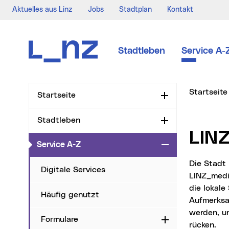
Aktuelles aus Linz
Jobs
Stadtplan
Kontakt
Zur Navigation
Zum Inhalt
Zur Suche
Stadtleben
Service A-
Sie sind hi
Startseite
Startseite
Aufklappen
Stadtleben
Aufklappen
LIN
(aktueller Menüpunkt)
Service A-Z
Zuklappen
Die Stadt Linz als „UNESCO – City of Media Arts“ setzt mit dem Sonderförderprogramm
Digitale Services
LINZ_media
die lokale
Häufig genutzt
Aufmerksa
werden, um
Formulare
Aufklappen
rücken.