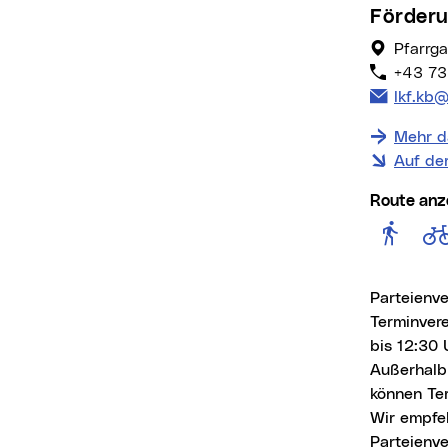
Förder
Pfarrga
+43 73
E-Mail 
lkf.kb@
Mehr d
Auf de
Route anz
Rout
Parteienv
Terminver
bis 12:30 
Außerhalb
können Te
Wir empfe
Parteienve