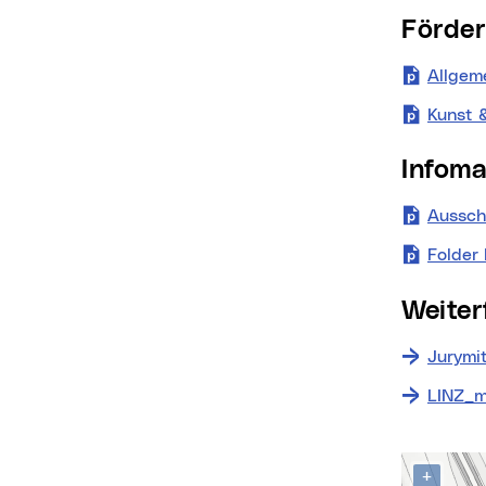
Förde
Allgeme
Kunst 
Infom
Aussch
Folder
Weit
Jurymit
LINZ_m
Kontak
Karte über
+