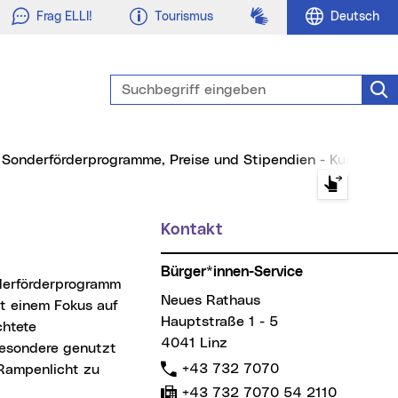
Gebärdensprache
Frag ELLI!
Tourismus
Deutsch
Suchbegriff eingeben
Suc
Sonderförderprogramme, Preise und Stipendien - Kunst & K
Kontakt
Weitere Informationen
Bürger*innen-Service
Neues Rathaus
it einem Fokus auf
Hauptstraße 1 - 5
chtete
4041 Linz
besondere genutzt
Telefon:
+43 732 7070
 Rampenlicht zu
Fax:
+43 732 7070 54 2110