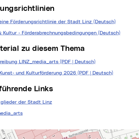
rungsrichtlinien
ine Förderungsrichtlinie der Stadt Linz (Deutsch)
(neues Fe
& Kultur - Förderabrechnungsbedingungen (Deutsch)
(neues 
aterial zu diesem Thema
reibung LINZ_media_arts (PDF | Deutsch)
(neues Fenster)
 Kunst- und Kulturförderung 2026 (PDF | Deutsch)
(neues Fen
erführende Links
glieder der Stadt Linz
edia_arts
te
springen