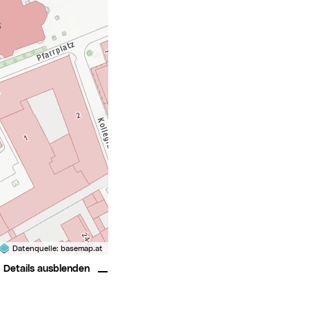
Datenquelle:
basemap.at
Details ausblenden