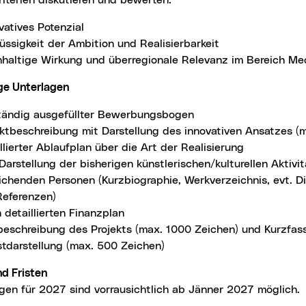
riterien diskutieren und bewerten:
vatives Potenzial
üssigkeit der Ambition und Realisierbarkeit
haltige Wirkung und überregionale Relevanz im Bereich Me
ge Unterlagen
ständig ausgefüllter Bewerbungsbogen
ektbeschreibung mit Darstellung des innovativen Ansatzes (m
llierter Ablaufplan über die Art der Realisierung
Darstellung der bisherigen künstlerischen/kulturellen Aktivi
ichenden Personen (Kurzbiographie, Werkverzeichnis, evt. Di
Referenzen)
 detaillierten Finanzplan
beschreibung des Projekts (max. 1000 Zeichen) und Kurzfas
stdarstellung (max. 500 Zeichen)
nd Fristen
gen für 2027 sind vorrausichtlich ab Jänner 2027 möglich.