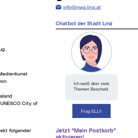
E-Mail Adresse:
info@mag.linz.at
Chatbot der Stadt Linz
zug
 Medienkunst
von
Ich weiß über viele
Themen Bescheid.
usland
r UNESCO City of
Frag ELLI!
pekt folgender
Jetzt "Mein Postkorb"
aktivieren!