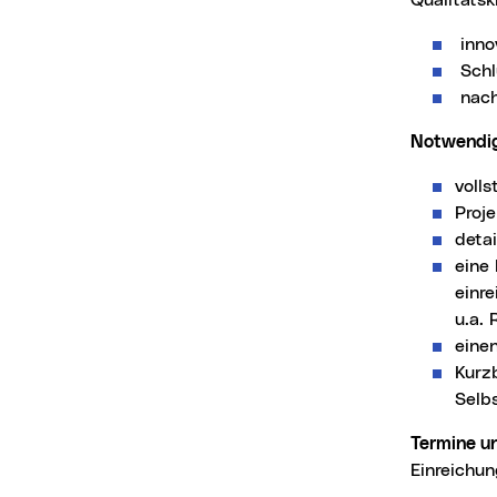
Qualitätsk
inno
Schl
nach
Notwendi
voll
Proj
detai
eine 
einre
u.a. 
einen
Kurz
Selb
Termine u
Einreichun