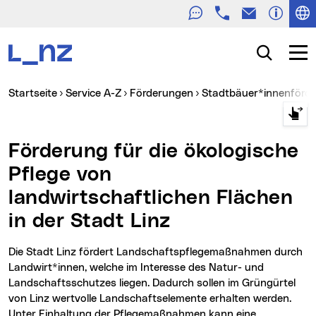
Telefon
E-Mail
Zur Navigation
Zum Inhalt
Zur Suche
Suche
Navig
Sie sind hier:
Startseite
Service A-Z
Förderungen
Stadtbäuer*innenförd
Förderung für die ökologische
Pflege von
landwirtschaftlichen Flächen
in der Stadt Linz
Die Stadt Linz fördert Landschaftspflegemaßnahmen durch
Landwirt*innen, welche im Interesse des Natur- und
Landschaftsschutzes liegen. Dadurch sollen im Grüngürtel
von Linz wertvolle Landschaftselemente erhalten werden.
Unter Einhaltung der Pflegemaßnahmen kann eine