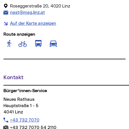
Roseggerstraße 20, 4020 Linz
E-Mail Adresse:
nast@mag.linz.at
Auf der Karte anzeigen
Route anzeigen
Route anzeigen für Fußgänger
Route anzeigen für Radfahr
Route anzeigen für öffentlich
Route anzeigen für motor
Kontakt
Weitere Informationen
Bürger*innen-Service
Neues Rathaus
Hauptstraße 1 - 5
4041 Linz
Telefon:
+43 732 7070
Fax:
+43 732 7070 54 2110