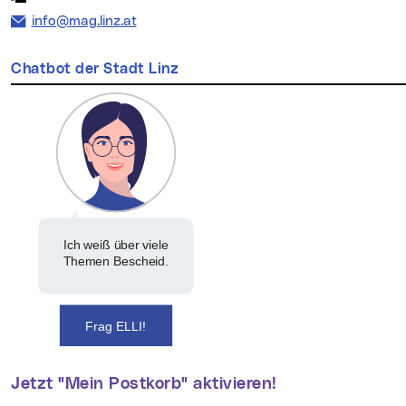
E-Mail Adresse:
info@mag.linz.at
Chatbot der Stadt Linz
Ich weiß über viele
Themen Bescheid.
Frag ELLI!
Jetzt "Mein Postkorb" aktivieren!