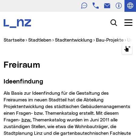
Telefon
E-Mail
Zur Navigation
Zum Inhalt
Zur Suche
Suche
Navig
Sie sind hier:
Startseite
Stadtleben
Stadtentwicklung
Bau-Projekte
Um
Freiraum
Ideenfindung
Als Basis zur Ideenfindung für die Gestaltung des
Freiraumes im neuen Stadtteil hat die Abteilung
Projektentwicklung des städtischen Gebäudemanagements
einen Fragen- bzw. Themenkatalog erstellt. Mit diesem
Fragen-
bzw.
Themenkatalog wurden im Juni 2011 alle
zuständigen Stellen, wie etwa die Wohnbauträger, die
Stadtplanung Linz und die gartenbautechnischen Fachleute