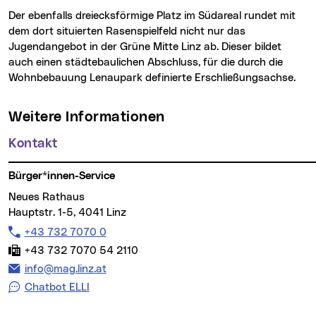
Der ebenfalls dreiecksförmige Platz im Südareal rundet mit
dem dort situierten Rasenspielfeld nicht nur das
Jugendangebot in der Grüne Mitte Linz ab. Dieser bildet
auch einen städtebaulichen Abschluss, für die durch die
Wohnbebauung Lenaupark definierte Erschließungsachse.
Weitere Informationen
Kontakt
Bürger*innen-Service
Neues Rathaus
Hauptstr. 1-5, 4041 Linz
Telefon:
+43 732 7070 0
Fax:
+43 732 7070 54 2110
E-Mail Adresse:
info@mag.linz.at
Chatbot ELLI