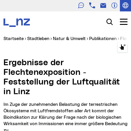
Telefon
E-Mail
Zur Navigation
Zum Inhalt
Zur Suche
Suche
Navig
Sie sind hier:
Startseite
Stadtleben
Natur & Umwelt
Publikationen
Fle
Ergebnisse der
Flechtenexposition -
Feststellung der Luftqualität
in Linz
Im Zuge der zunehmenden Belastung der terrestrischen
Ökosysteme mit Luftfremdstoffen aller Art kommt der
Bioindikation zur Klärung der Frage nach der biologischen
Wirksamkeit von Immissionen eine immer größere Bedeutung
zu.