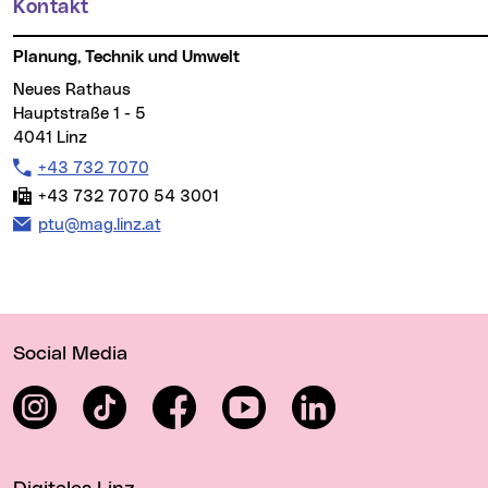
Kontakt
Planung, Technik und Umwelt
Neues Rathaus
Hauptstraße 1 - 5
4041 Linz
Telefon:
+43 732 7070
Fax:
+43 732 7070 54 3001
E-Mail Adresse:
ptu@mag.linz.at
Wichtige Links
Social Media
Instagram
TikTok
Facebook
YouTube
LinkedIn