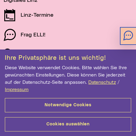
Digitales Linz
Linz-Termine
Frag ELLI!
Schau auf Linz
Ihre Privatsphäre ist uns wichtig!
Diese Website verwendet Cookies. Bitte wählen Sie Ihre
gewünschten Einstellungen. Diese können Sie jederzeit
Newsletter-Anmeldung
auf der Datenschutz-Seite anpassen.
Datenschutz
/
E-Mail-Adresse eingeben
Impressum
Notwendige Cookies
Anmelden
Cookies auswählen