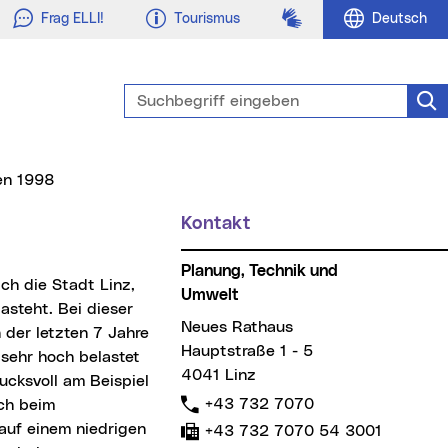
Gebärdensprache
Frag ELLI!
Tourismus
Deutsch
Suchbegriff eingeben
Suc
ten 1998
Kontakt
Planung, Technik und
Umwelt
asteht. Bei dieser
Neues Rathaus
 der letzten 7 Jahre
Hauptstraße 1 - 5
 sehr hoch belastet
4041 Linz
ucksvoll am Beispiel
Telefon:
+43 732 7070
ich beim
auf einem niedrigen
Fax:
+43 732 7070 54 3001