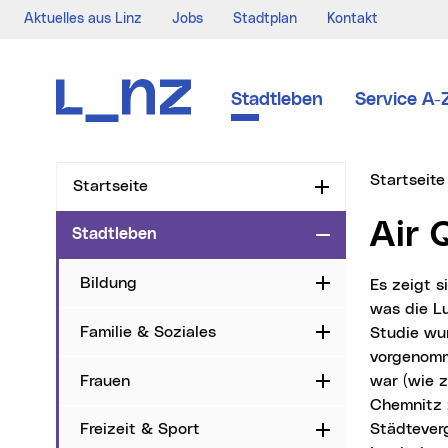
Aktuelles aus Linz
Jobs
Stadtplan
Kontakt
Zur Navigation
Zum Inhalt
Zur Suche
Stadtleben
Service A-
Sie sind hi
Startseite
Startseite
Aufklappen
Air
Stadtleben
Zuklappen
Bildung
Aufklappen
Es zeigt sich wiederum, dass im nationalen und internationalen Vergleich die Stadt Linz,
was die Lu
Familie & Soziales
Studie wur
Aufklappen
vorgenomme
Frauen
war (wie 
Aufklappen
Chemnitz z
Städteverg
Freizeit & Sport
Aufklappen