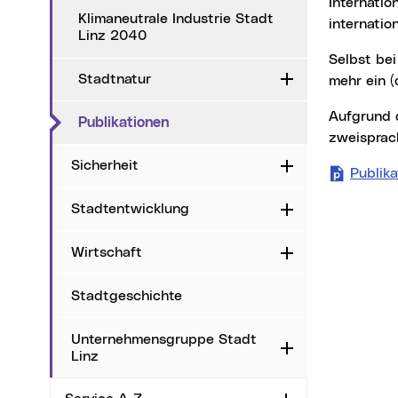
international bei den niedrigstbelasteten Städten, Tendenz gleichbleibend Ozon:
Klimaneutrale Industrie Stadt
internatio
Linz 2040
Selbst bei den Spitzenbelastungen nimmt Linz bei weitem keine herausragende Stellung
Stadtnatur
Aufklappen
mehr ein (d
Aufgrund des hohen nationalen und internationalen Interesses wurde der Bericht
(aktueller Menüpunkt)
Publikationen
zweisprac
Sicherheit
Aufklappen
Publika
Stadtentwicklung
Aufklappen
Wirtschaft
Aufklappen
Stadtgeschichte
Unternehmensgruppe Stadt
Aufklappen
Linz