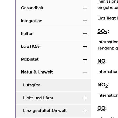
Immission
eingetrete
Gesundheit
Aufklappen
Linz liegt
Integration
Aufklappen
SO
:
2
Kultur
Aufklappen
international sehr niedrig, Tendenz laufend fallend Staub: international im unteren Bereich,
LGBTIQA+
Aufklappen
Tendenz g
Mobilität
Aufklappen
NO
:
internati
Natur & Umwelt
Zuklappen
NO
:
Luftgüte
2
internati
Licht und Lärm
Aufklappen
CO
:
Linz gestaltet Umwelt
Aufklappen