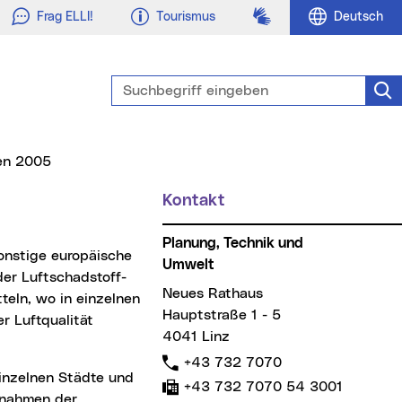
Gebärdensprache
Frag ELLI!
Tourismus
Deutsch
Suchbegriff eingeben
Suc
ten 2005
Kontakt
Planung, Technik und
Umwelt
der Luftschadstoff-
Neues Rathaus
teln, wo in einzelnen
Hauptstraße 1 - 5
r Luftqualität
4041 Linz
Telefon:
+43 732 7070
Fax:
+43 732 7070 54 3001
bnahmen der