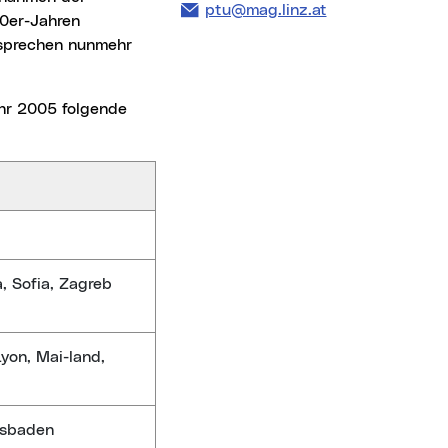
E-Mail Adresse:
ptu@mag.linz.at
90er-Jahren
ntsprechen nunmehr
, Sofia, Zagreb
Lyon, Mai-land,
esbaden