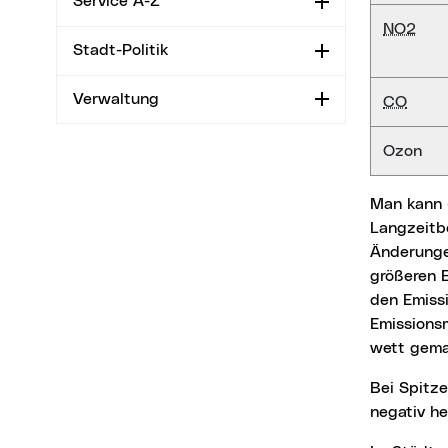
Service A-Z
Aufklappen
NO2
Stadt-Politik
Aufklappen
Verwaltung
Aufklappen
CO
Ozon
Man kann - grob gesprochen - sagen, dass in Linz das Belastungsniveau der
Langzeitbe
Änderunge
größeren E
den Emissi
Emissions
wett gema
Bei Spitzenbelastungen (zum Beispiel maximale Tagesmittelwerte) nimmt Linz keine
negativ he