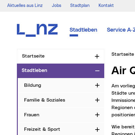
Aktuelles aus Linz
Jobs
Stadtplan
Kontakt
Zur Navigation
Zum Inhalt
Zur Suche
Stadtleben
Service A-
Sie sind hi
Startseite
Startseite
Aufklappen
Air
Stadtleben
Zuklappen
Bildung
Aufklappen
Am vorliegenden Städtevergleich nahmen 12 österreichische und 36 sonstige europäische
Städte und
Familie & Soziales
Immissione
Aufklappen
Regionen d
Frauen
positionie
Aufklappen
Wie bereits der Trend der letzten Jahre gezeigt hat, nähern sich die einzelnen Städte und
Freizeit & Sport
Aufklappen
Regionen 