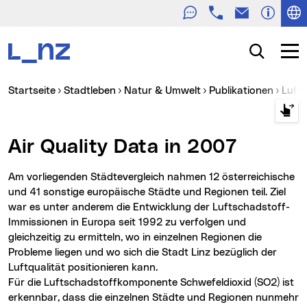
Telefon
E-Mail
Zur Navigation
Zum Inhalt
Zur Suche
Suche
Navig
Sie sind hier:
Startseite
Stadtleben
Natur & Umwelt
Publikationen
Luf
Air Quality Data in 2007
Am vorliegenden Städtevergleich nahmen 12 österreichische
und 41 sonstige europäische Städte und Regionen teil. Ziel
war es unter anderem die Entwicklung der Luftschadstoff-
Immissionen in Europa seit 1992 zu verfolgen und
gleichzeitig zu ermitteln, wo in einzelnen Regionen die
Probleme liegen und wo sich die Stadt Linz bezüglich der
Luftqualität positionieren kann.
Für die Luftschadstoffkomponente Schwefeldioxid (SO2) ist
erkennbar, dass die einzelnen Städte und Regionen nunmehr