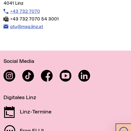
4041 Linz
Telefon:
+43 732 7070
Fax:
+43 732 7070 54 3001
E-Mail Adresse:
ptu@mag.linz.at
Wichtige Links
Social Media
Instagram
TikTok
Facebook
YouTube
LinkedIn
Digitales Linz
Linz-Termine