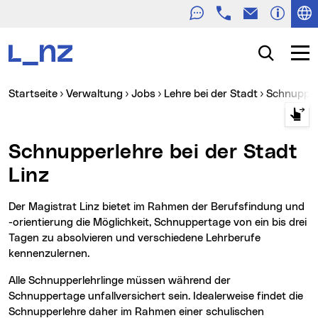
Telefon
E-Mail
Zur Navigation
Zum Inhalt
Zur Suche
Suche
Navig
Sie sind hier:
Startseite
Verwaltung
Jobs
Lehre bei der Stadt
Schnuppe
Schnupperlehre bei der Stadt
Linz
Der Magistrat Linz bietet im Rahmen der Berufsfindung und
-orientierung die Möglichkeit, Schnuppertage von ein bis drei
Tagen zu absolvieren und verschiedene Lehrberufe
kennenzulernen.
Alle Schnupperlehrlinge müssen während der
Schnuppertage unfallversichert sein. Idealerweise findet die
Schnupperlehre daher im Rahmen einer schulischen