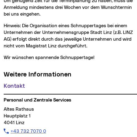
Um genügend Zeit für die Terminplanung zu haben, muss die
Anmeldung mindestens drei Wochen vor dem Wunschtermin
bei uns eingehen.
Hinweis: Die Organisation eines Schnuppertages bei einem
Unternehmen der Unternehmensgruppe Stadt Linz (z.B. LINZ
AG) erfolgt direkt durch das jeweilige Unternehmen und wird
nicht vom Magistrat Linz durchgeführt.
Wir wünschen spannende Schnuppertage!
Weitere Informationen
Kontakt
Personal und Zentrale Services
Altes Rathaus
Hauptplatz 1
4041 Linz
Telefon:
+43 732 7070 0