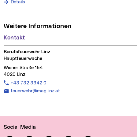
Details
Weitere Informationen
Kontakt
Berufsfeuerwehr Linz
Hauptfeuerwache
Wiener Straße 154
4020 Linz
Telefon:
+43 732 3342 0
E-Mail Adresse:
feuerwehr@mag.linz.at
Wichtige Links
Social Media