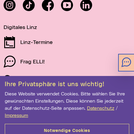
Instagram
TikTok
Facebook
YouTube
LinkedIn
Digitales Linz
Linz-Termine
Frag ELLI!
Schau auf Linz
Ihre Privatsphäre ist uns wichtig!
Diese Website verwendet Cookies. Bitte wählen Sie Ihre
gewünschten Einstellungen. Diese können Sie jederzeit
Newsletter-Anmeldung
auf der Datenschutz-Seite anpassen.
Datenschutz
/
Impressum
E-Mail-Adresse eingeben
Notwendige Cookies